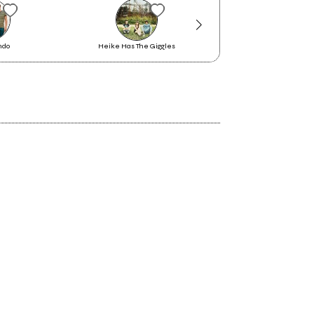
ndo
Heike Has The Giggles
The Bastard Sons Of Di
2021
MG1