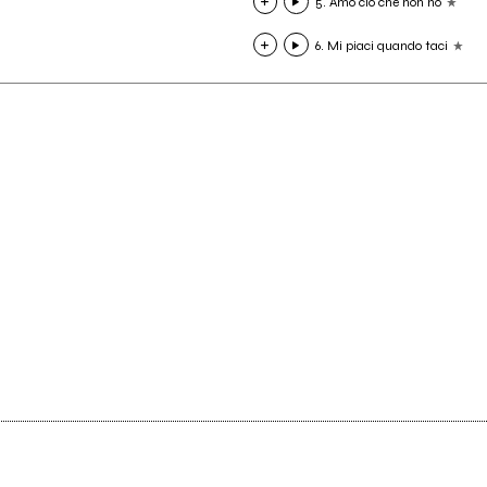
5. Amo ciò che non ho
6. Mi piaci quando taci