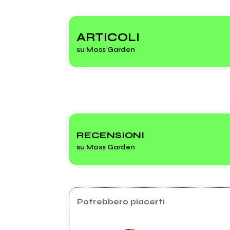
2023
2021
Polvere nel vento
MG1
ARTICOLI
su Moss Garden
Polvere nel vento
RECENSIONI
su Moss Garden
Potrebbero piacerti