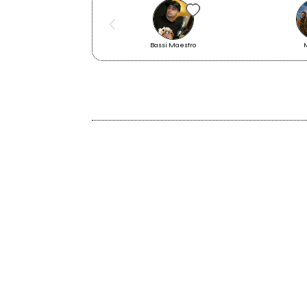
Con i Moss Garden il prog diventa
Bassi Maestro
intergenerazionale
2023
Polvere nel vento