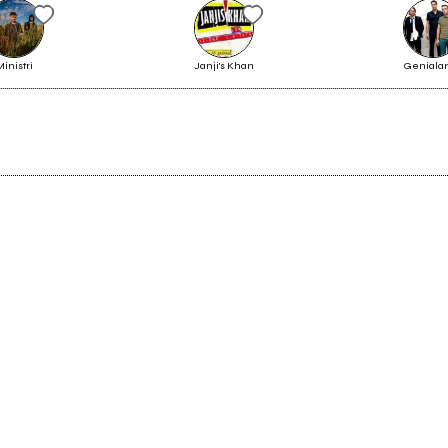
Ministri
Janji's Khan
Geniala