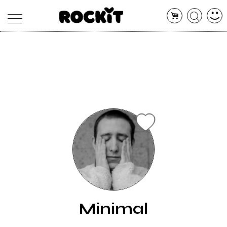
MAGAZINE
DATABASE
ARTICOLI
CONCERTI
ARTISTI
SHOP
RADIO
Minimal