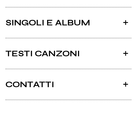
SINGOLI E ALBUM
TESTI CANZONI
Ci sono 15 testi di canzoni di Minimal.
CONTATTI
Tutti i testi
2025
2025
Instagram
CAVEAU
IO e Lucignolo
Tiktok.com