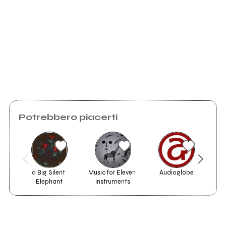
Youtube
Facebook
Spotify
2025
2025
SPA o SPALLA
SURREALE
Scrivi all'utente che amministra la pagina.
Potrebbero piacerti
Vai alla discografia
Invia messaggio
a Big Silent 
Music for Eleven 
Audioglobe
Elephant
Instruments