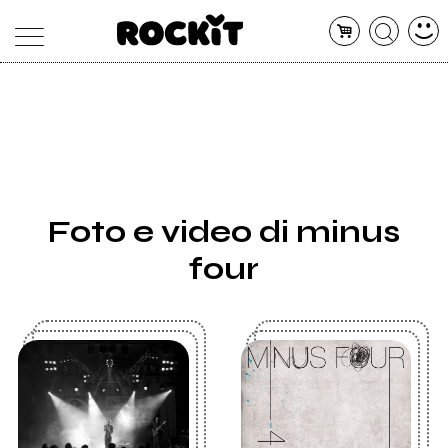
MAGAZINE
DATABASE
ARTICOLI
CONCERTI
ARTISTI
SHOP
Foto e video di minus
RADIO
four