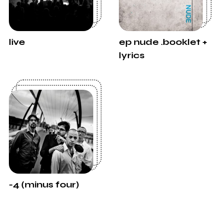
live
ep nude .booklet +
lyrics
-4 (minus four)