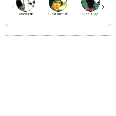
Fuckvegas
Lucio Battisti
Clap! Clap!
Amer
Ma
2002
s/t