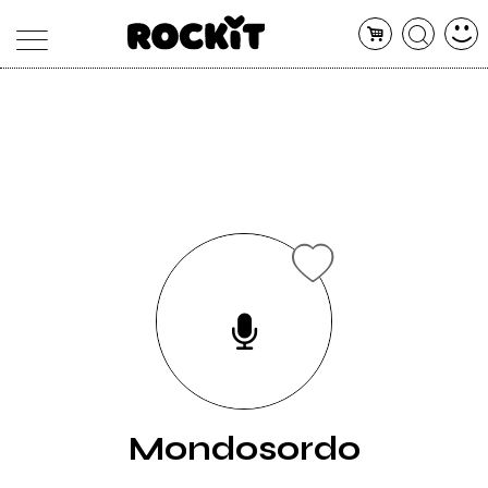
MAGAZINE
DATABASE
ARTICOLI
CONCERTI
ARTISTI
SHOP
RADIO
Mondosordo