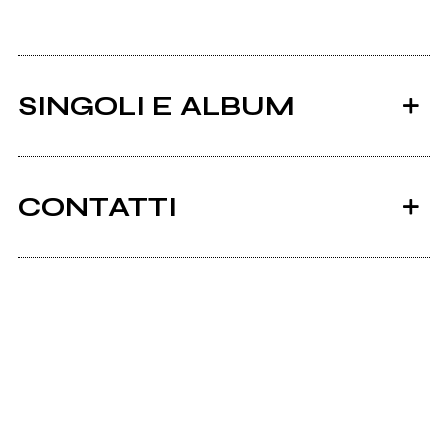
SINGOLI E ALBUM
CONTATTI
Ancora nessun utente amministra questa pagina,
puoi farlo tu.
2003
Richiedi la gestione
s/t