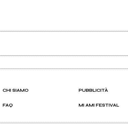
Ancora nessun utente amministra questa pagina, puoi farlo tu.
Richiedi la gestione
CHI SIAMO
PUBBLICITÀ
FAQ
MI AMI FESTIVAL