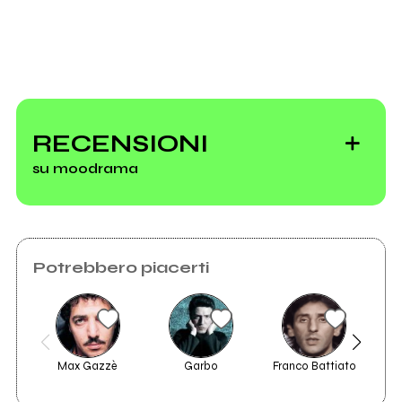
Invia messaggio
RECENSIONI
su moodrama
Potrebbero piacerti
Max Gazzè
Garbo
Franco Battiato
The 
2014
2009