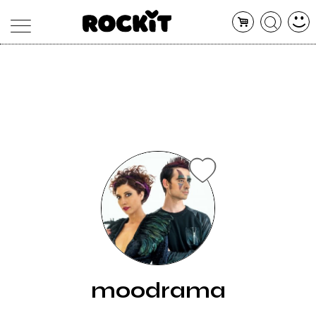
MAGAZINE
DATABASE
ARTICOLI
CONCERTI
ARTISTI
SHOP
RADIO
moodrama