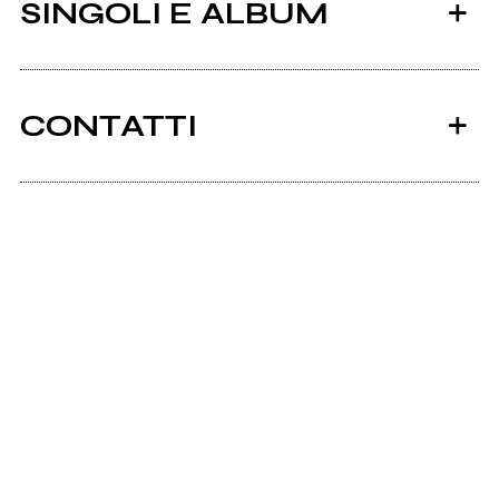
SINGOLI E ALBUM
CONTATTI
Moodrama.com
Facebook
2015
2010
Moodbox
Best Life inc.
Scrivi agli amministratori della pagina.