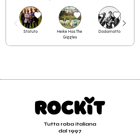
Statuto
Heike Has The 
Dadamatto
Ma
Giggles
Tutta roba italiana
dal 1997