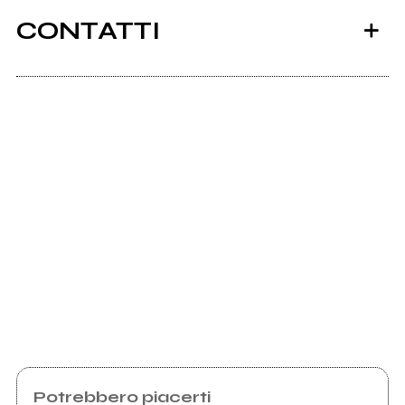
CONTATTI
Scrivi all'utente che amministra la pagina.
Invia messaggio
Potrebbero piacerti