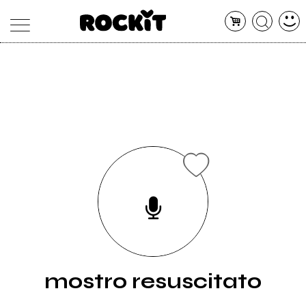
MAGAZINE
DATABASE
ARTICOLI
CONCERTI
ARTISTI
SHOP
RADIO
mostro resuscitato