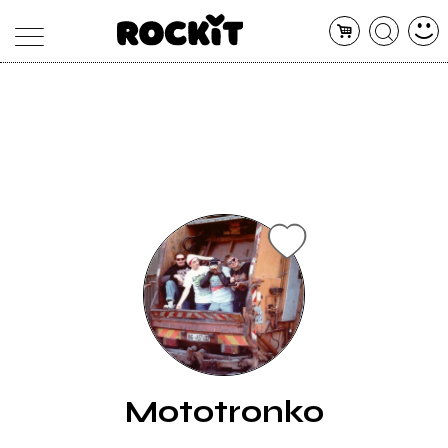
MAGAZINE
DATABASE
ARTICOLI
CONCERTI
ARTISTI
SHOP
RADIO
Mototronko