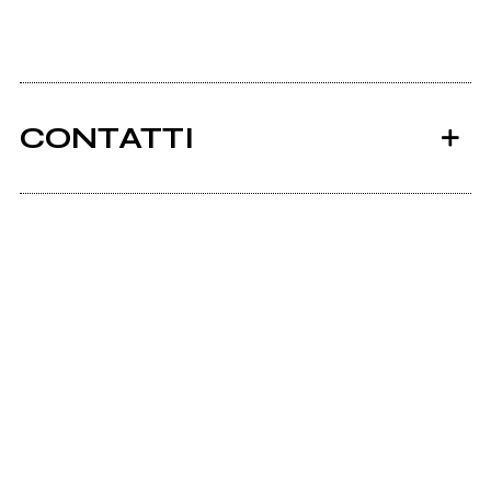
CONTATTI
Ancora nessun utente amministra questa pagina,
puoi farlo tu.
Richiedi la gestione