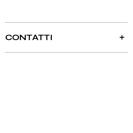
CONTATTI
Ancora nessun utente amministra questa pagina,
puoi farlo tu.
Richiedi la gestione