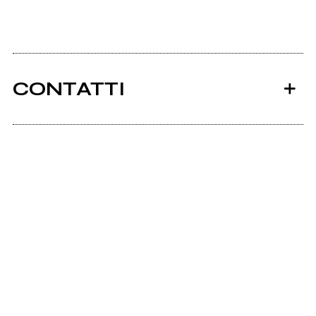
CONTATTI
Ancora nessun utente amministra questa pagina,
puoi farlo tu.
Richiedi la gestione