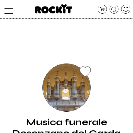
MAGAZINE
DATABASE
ARTICOLI
CONCERTI
ARTISTI
SHOP
RADIO
Musica funerale