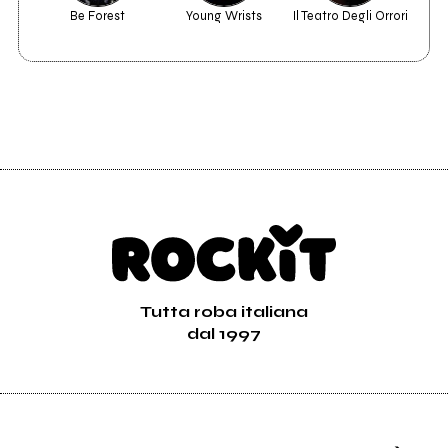
Be Forest
Young Wrists
Il Teatro Degli Orrori
Bud 
Tutta roba italiana
dal 1997