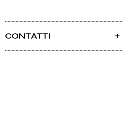
CONTATTI
Ancora nessun utente amministra questa pagina,
puoi farlo tu.
Richiedi la gestione