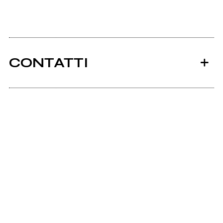
CONTATTI
Ancora nessun utente amministra questa pagina,
puoi farlo tu.
Richiedi la gestione