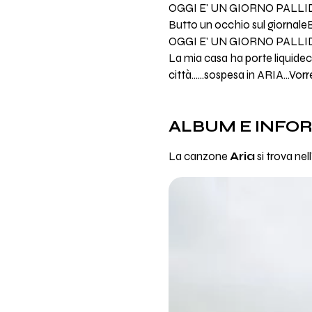
OGGI E' UN GIORNO PALLID
Butto un occhio sul giornale
OGGI E' UN GIORNO PALLID
La mia casa ha porte liquidec
città......sospesa in ARIA...Vorre
ALBUM E INFO
La canzone
Aria
si trova ne