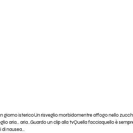
un giorno istericoUn risveglio morbidomentre affogo nello zu
io aria... aria...Guardo un clip alla tvQuella facciaquello è semp
 di nausea...