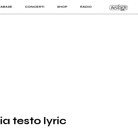
TABASE
CONCERTI
SHOP
RADIO
KIT PRO
ISTI
VIZI
ia testo lyric