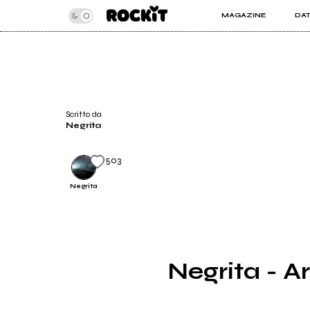
MAGAZINE
DA
INSIDER
ROC
ARTICOLI
ART
RECENSIONI
SER
VIDEO
Scritto da
Negrita
503
Negrita
Negrita - Ar