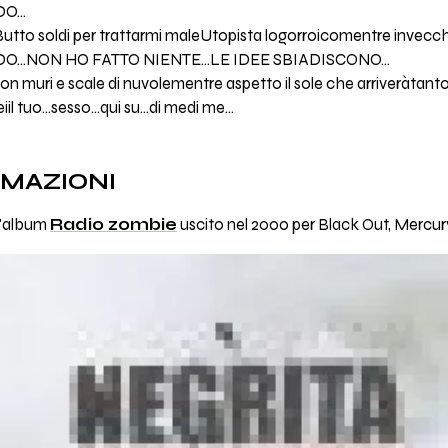
O...
Butto soldi per trattarmi maleUtopista logorroicomentre invecc
O...NON HO FATTO NIENTE...LE IDEE SBIADISCONO...
on muri e scale di nuvolementre aspetto il sole che arriveràtanto
iil tuo...sesso...qui su...di medi me...
RMAZIONI
ll'album
Radio zombie
uscito nel 2000 per Black Out, Mercur