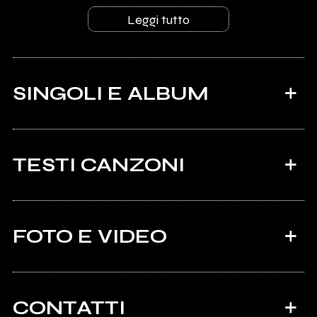
Leggi tutto
SINGOLI E ALBUM
TESTI CANZONI
Ci sono 12 testi di canzoni di NEIM.
FOTO E VIDEO
Tutti i testi
2024
2023
Tanto Vale Perdersi Nel
PAROLE DI VETRO.
CONTATTI
Vento