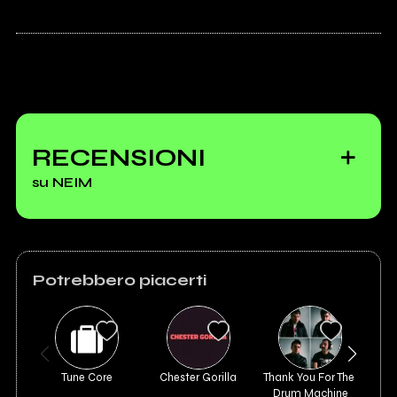
Spotify
Instagram
RECENSIONI
Youtube
Requiem
su NEIM
2022
2022
Solo un secondo
Resta tutto uguale
Scrivi agli amministratori della pagina.
(Rossofuoco)
Potrebbero piacerti
Vai alla discografia
Invia messaggio
Tune Core
Chester Gorilla
Thank You For The 
Drum Machine
2024
2021