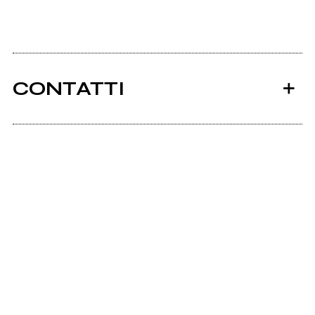
CONTATTI
Ancora nessun utente amministra questa pagina,
puoi farlo tu.
Richiedi la gestione