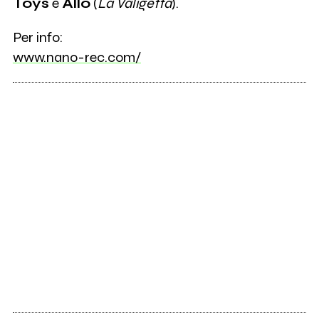
Toys
e
Allo
(
La Valigetta
).
Per info:
www.nano-rec.com/