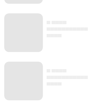
▄ ▄▄▄▄
▄▄▄▄▄▄▄▄▄▄▄
▄▄▄▄
▄ ▄▄▄▄
▄▄▄▄▄▄▄▄▄▄▄
▄▄▄▄