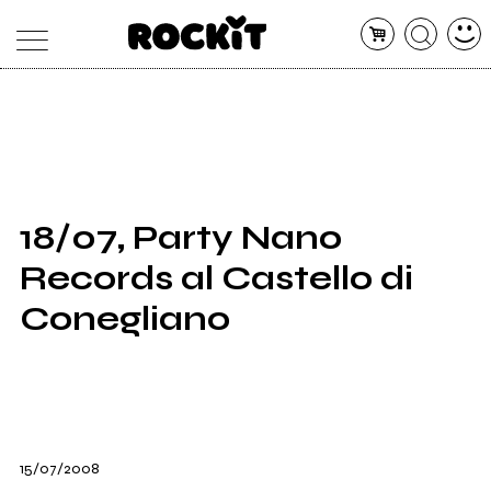
MAGAZINE
DATABASE
ARTICOLI
CONCERTI
ARTISTI
SHOP
18/07, Party Nano
RADIO
Records al Castello di
Conegliano
15/07/2008