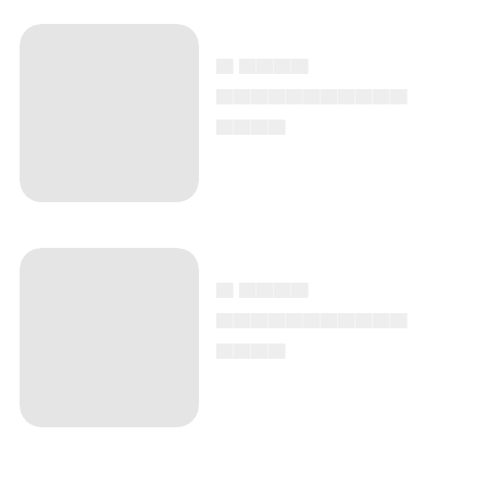
▄ ▄▄▄▄
▄▄▄▄▄▄▄▄▄▄▄
▄▄▄▄
▄ ▄▄▄▄
▄▄▄▄▄▄▄▄▄▄▄
▄▄▄▄