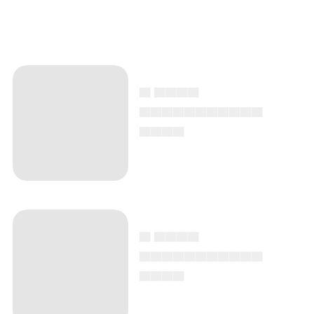
▄ ▄▄▄▄
▄▄▄▄▄▄▄▄▄▄▄
▄▄▄▄
▄ ▄▄▄▄
▄▄▄▄▄▄▄▄▄▄▄
▄▄▄▄