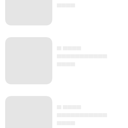
▄▄▄▄
▄ ▄▄▄▄
▄▄▄▄▄▄▄▄▄▄▄
▄▄▄▄
▄ ▄▄▄▄
▄▄▄▄▄▄▄▄▄▄▄
▄▄▄▄