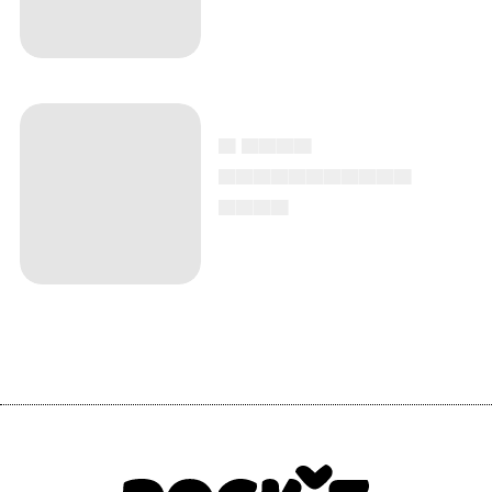
▄ ▄▄▄▄
▄▄▄▄▄▄▄▄▄▄▄
▄▄▄▄