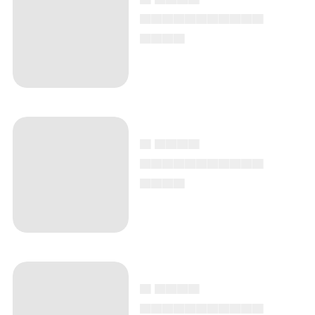
▄▄▄▄▄▄▄▄▄▄▄
▄▄▄▄
▄ ▄▄▄▄
▄▄▄▄▄▄▄▄▄▄▄
▄▄▄▄
▄ ▄▄▄▄
▄▄▄▄▄▄▄▄▄▄▄