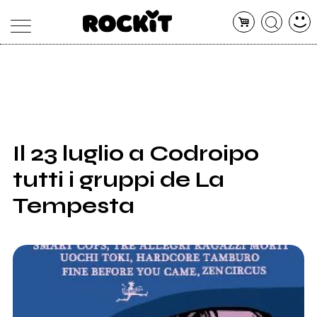
MAGAZINE
DATABASE
ARTICOLI
CONCERTI
ARTISTI
SHOP
Il 23 luglio a Codroipo
RADIO
tutti i gruppi de La
Tempesta