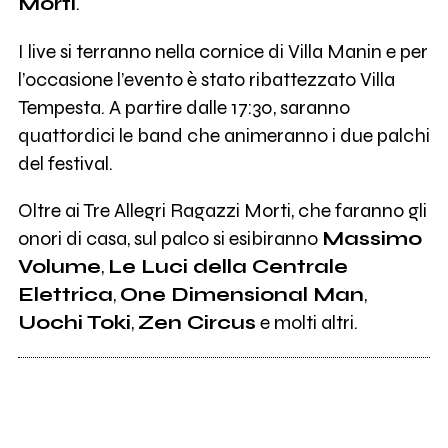
Morti
.
517
Fine Before You Came
I live si terranno nella cornice di Villa Manin e per
l’occasione l’evento è stato ribattezzato Villa
2K
Le luci della centrale elettrica
Tempesta. A partire dalle 17:30, saranno
quattordici le band che animeranno i due palchi
369
Cosmetic
del festival.
Oltre ai Tre Allegri Ragazzi Morti, che faranno gli
2K
The Zen Circus
onori di casa, sul palco si esibiranno
Massimo
Volume
,
Le Luci della Centrale
886
il Pan del Diavolo
Elettrica
,
One Dimensional Man
,
Uochi Toki
,
Zen Circus
e molti altri.