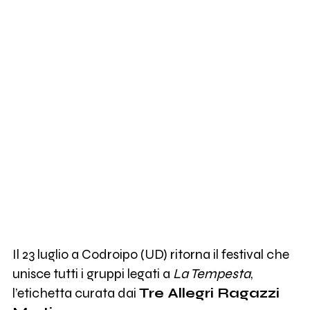
172
Sick Tamburo
548
Uochi Toki
291
Altro
1K
Tre Allegri Ragazzi Morti
721
One Dimensional Man (ODM)
Il 23 luglio a Codroipo (UD) ritorna il festival che
unisce tutti i gruppi legati a
La Tempesta
,
666
Aucan
l’etichetta curata dai
Tre Allegri Ragazzi