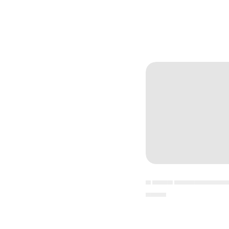
▄ ▄▄▄▄ ▄▄▄▄▄▄▄▄▄▄
▄▄▄▄