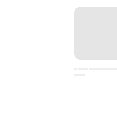
▄ ▄▄▄▄ ▄▄▄▄▄▄▄▄▄▄
▄▄▄▄