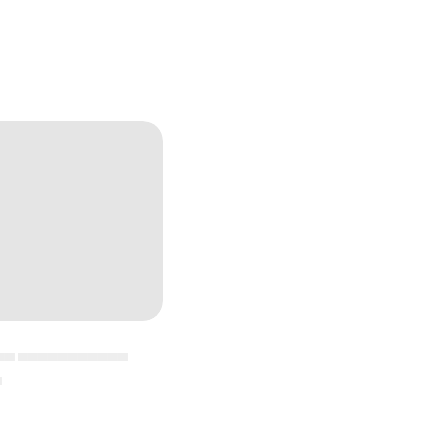
▄▄ ▄▄▄▄▄▄▄▄▄▄▄
▄