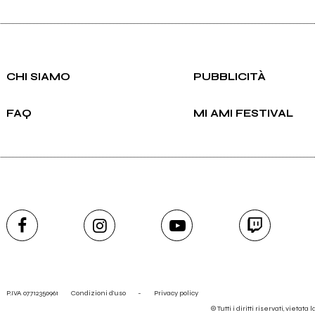
CHI SIAMO
PUBBLICITÀ
FAQ
MI AMI FESTIVAL
P.IVA 07712350961
Condizioni d'uso
-
Privacy policy
© Tutti i diritti riservati, vietata