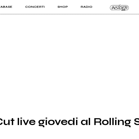
TABASE
CONCERTI
SHOP
RADIO
KIT PRO
ISTI
VIZI
ut live giovedi al Rolling