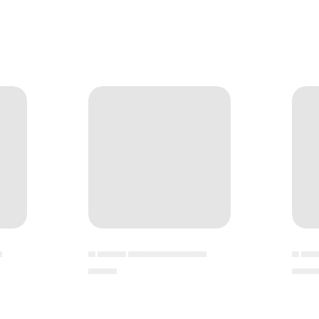
▄
▄ ▄▄▄▄ ▄▄▄▄▄▄▄▄▄▄▄
▄ ▄▄
▄▄▄▄
▄▄▄