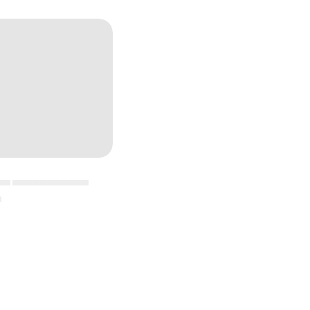
▄▄ ▄▄▄▄▄▄▄▄▄▄▄
▄