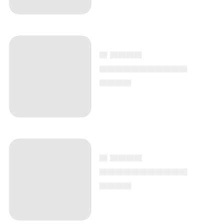
▄ ▄▄▄▄
▄▄▄▄▄▄▄▄▄▄▄
▄▄▄▄
▄ ▄▄▄▄
▄▄▄▄▄▄▄▄▄▄▄
▄▄▄▄