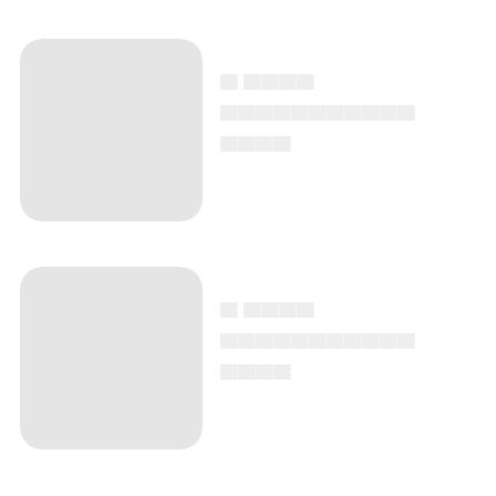
▄ ▄▄▄▄
▄▄▄▄▄▄▄▄▄▄▄
▄▄▄▄
▄ ▄▄▄▄
▄▄▄▄▄▄▄▄▄▄▄
▄▄▄▄