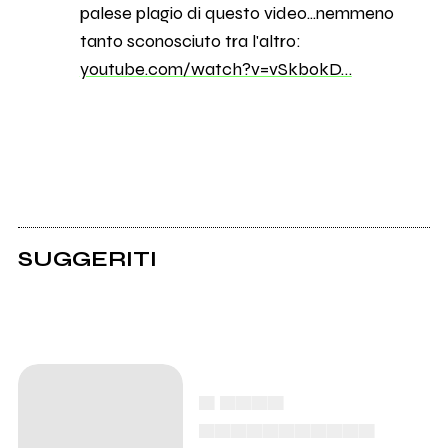
palese plagio di questo video...nemmeno
tanto sconosciuto tra l'altro:
youtube.com/watch?v=vSkb0kD…
SUGGERITI
▄ ▄▄▄▄
▄▄▄▄▄▄▄▄▄▄▄