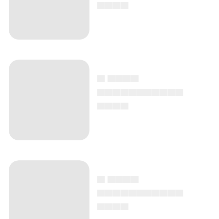
▄▄▄▄
▄ ▄▄▄▄
▄▄▄▄▄▄▄▄▄▄▄
▄▄▄▄
▄ ▄▄▄▄
▄▄▄▄▄▄▄▄▄▄▄
▄▄▄▄