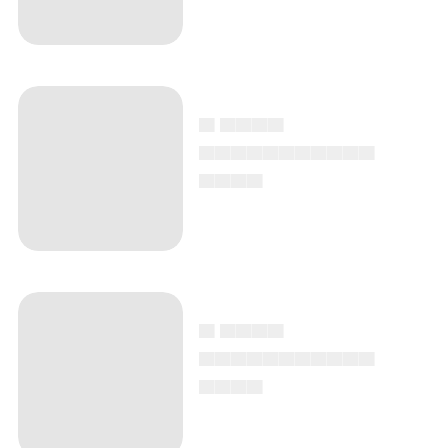
▄ ▄▄▄▄
▄▄▄▄▄▄▄▄▄▄▄
▄▄▄▄
▄ ▄▄▄▄
▄▄▄▄▄▄▄▄▄▄▄
▄▄▄▄