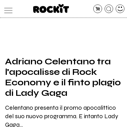
MAGAZINE
DATABASE
ARTICOLI
CONCERTI
ARTISTI
SHOP
Adriano Celentano tra
RADIO
l'apocalisse di Rock
Economy e il finto plagio
di Lady Gaga
Celentano presenta il promo apocalittico
del suo nuovo programma. E intanto Lady
Gaga...