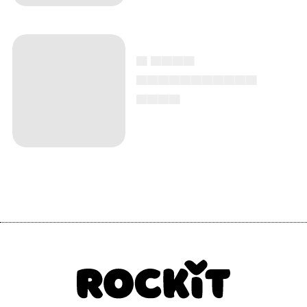
▄ ▄▄▄▄
▄▄▄▄▄▄▄▄▄▄▄
▄▄▄▄