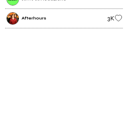
3K
Afterhours