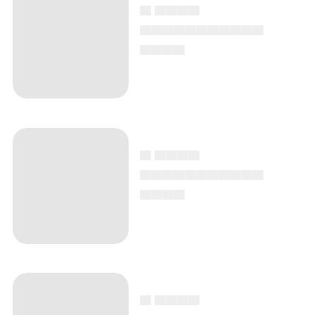
▄ ▄▄▄▄
▄▄▄▄▄▄▄▄▄▄▄
▄▄▄▄
▄ ▄▄▄▄
▄▄▄▄▄▄▄▄▄▄▄
▄▄▄▄
▄ ▄▄▄▄
▄▄▄▄▄▄▄▄▄▄▄