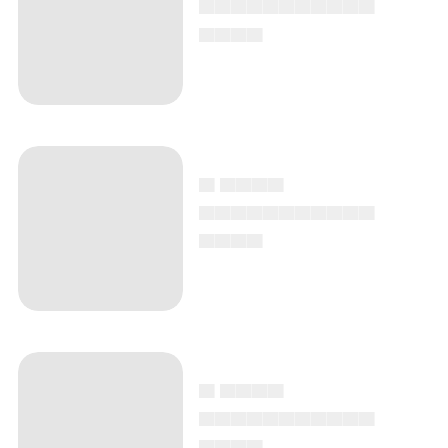
▄▄▄▄
▄ ▄▄▄▄
▄▄▄▄▄▄▄▄▄▄▄
▄▄▄▄
▄ ▄▄▄▄
▄▄▄▄▄▄▄▄▄▄▄
▄▄▄▄