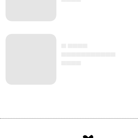
▄ ▄▄▄▄
▄▄▄▄▄▄▄▄▄▄▄
▄▄▄▄