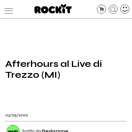
MAGAZINE
DATABASE
ARTICOLI
CONCERTI
ARTISTI
SHOP
Afterhours al Live di
RADIO
Trezzo (MI)
03/05/2002
Scritto da
Redazione