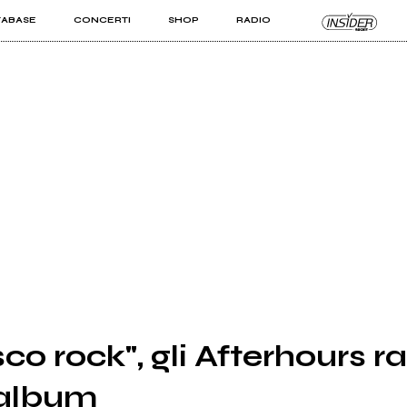
TABASE
CONCERTI
SHOP
RADIO
KIT PRO
ISTI
VIZI
co rock", gli Afterhours r
 album