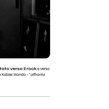
to verso il rock
e verso
a Xabier Iriondo - “
affronta