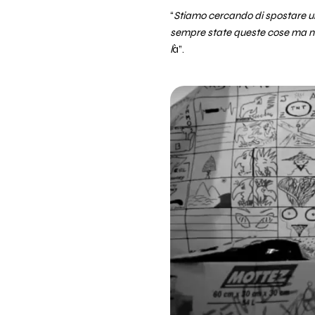
“
Stiamo cercando di spostare un 
sempre state queste cose ma noi
l
à”.