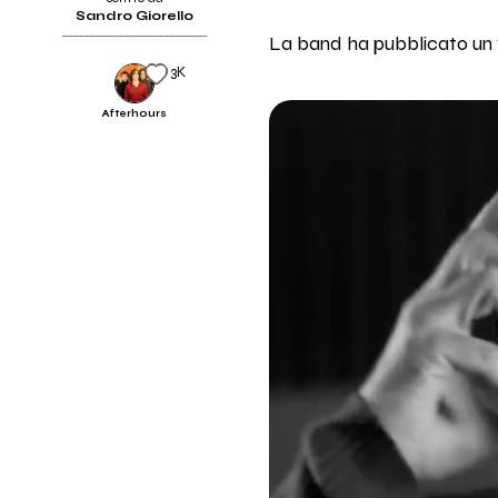
Sandro Giorello
La band ha pubblicato un 
3K
Afterhours