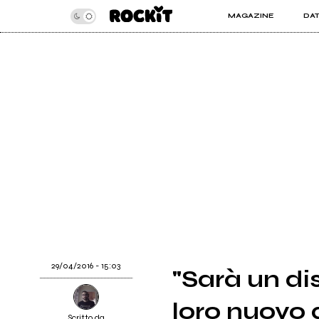
MAGAZINE
DA
INSIDER
ROC
ARTICOLI
ART
RECENSIONI
SER
VIDEO
29/04/2016 - 15:03
"Sarà un dis
loro nuovo
Scritto da