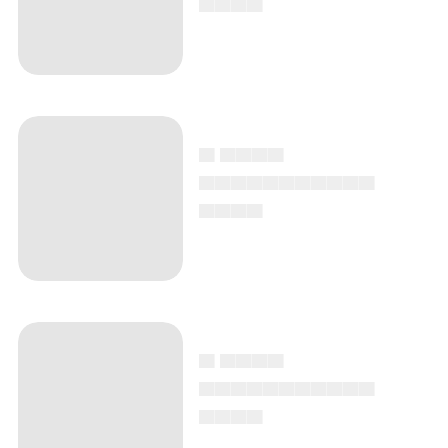
▄ ▄▄▄▄
▄▄▄▄▄▄▄▄▄▄▄
▄▄▄▄
▄ ▄▄▄▄
▄▄▄▄▄▄▄▄▄▄▄
▄▄▄▄