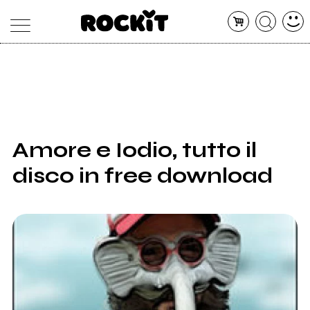
MAGAZINE
DATABASE
ARTICOLI
CONCERTI
ARTISTI
SHOP
Amore e Iodio, tutto il
RADIO
disco in free download