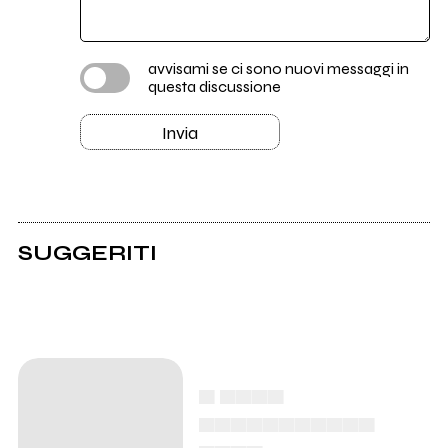
avvisami se ci sono nuovi messaggi in
questa discussione
Invia
SUGGERITI
▄ ▄▄▄▄
▄▄▄▄▄▄▄▄▄▄▄
▄▄▄▄