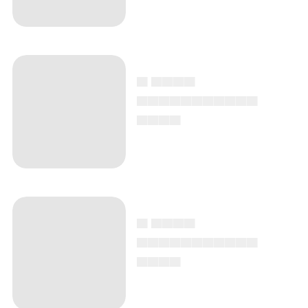
▄ ▄▄▄▄
▄▄▄▄▄▄▄▄▄▄▄
▄▄▄▄
▄ ▄▄▄▄
▄▄▄▄▄▄▄▄▄▄▄
▄▄▄▄