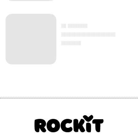
▄ ▄▄▄▄
▄▄▄▄▄▄▄▄▄▄▄
▄▄▄▄