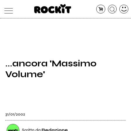
MAGAZINE
DATABASE
ARTICOLI
CONCERTI
ARTISTI
SHOP
...ancora 'Massimo
RADIO
Volume'
31/01/2002
Scritto da
Redazione