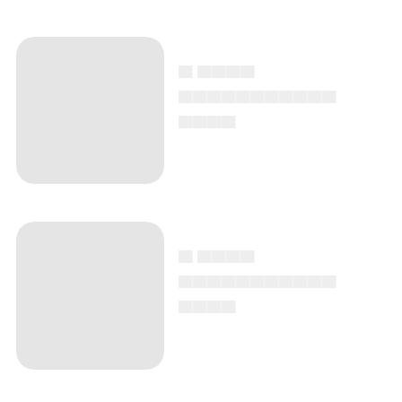
▄ ▄▄▄▄
▄▄▄▄▄▄▄▄▄▄▄
▄▄▄▄
▄ ▄▄▄▄
▄▄▄▄▄▄▄▄▄▄▄
▄▄▄▄