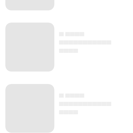
▄ ▄▄▄▄
▄▄▄▄▄▄▄▄▄▄▄
▄▄▄▄
▄ ▄▄▄▄
▄▄▄▄▄▄▄▄▄▄▄
▄▄▄▄