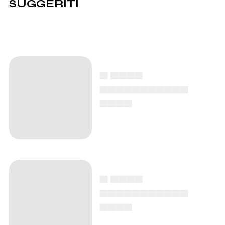
SUGGERITI
▄ ▄▄▄▄
▄▄▄▄▄▄▄▄▄▄▄
▄▄▄▄
▄ ▄▄▄▄
▄▄▄▄▄▄▄▄▄▄▄
▄▄▄▄