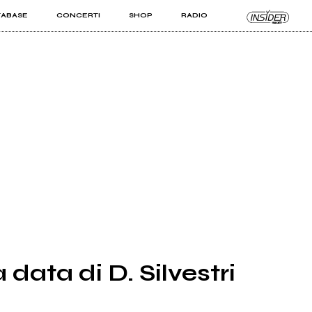
TABASE
CONCERTI
SHOP
RADIO
KIT PRO
ISTI
VIZI
 data di D. Silvestri