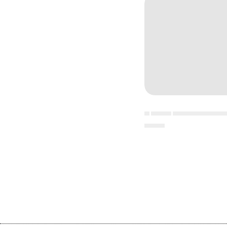
▄ ▄▄▄▄ ▄▄▄▄▄▄▄▄▄▄
▄▄▄▄