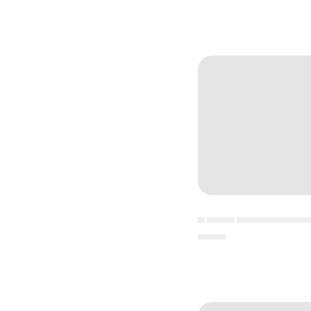
▄ ▄▄▄▄ ▄▄▄▄▄▄▄▄▄▄
▄▄▄▄