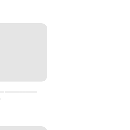
▄▄ ▄▄▄▄▄▄▄▄▄▄▄
▄