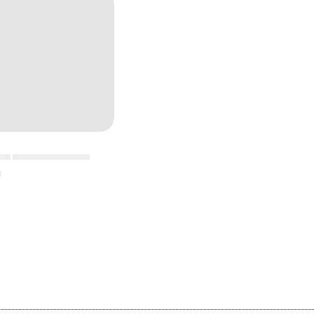
▄▄ ▄▄▄▄▄▄▄▄▄▄▄
▄