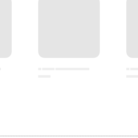
▄
▄ ▄▄▄▄ ▄▄▄▄▄▄▄▄▄▄▄
▄ ▄▄
▄▄▄▄
▄▄▄