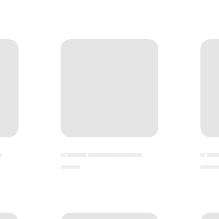
▄
▄ ▄▄▄▄ ▄▄▄▄▄▄▄▄▄▄▄
▄ ▄▄
▄▄▄▄
▄▄▄