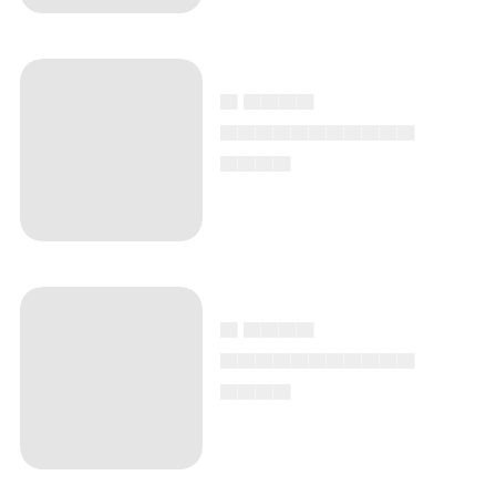
▄ ▄▄▄▄
▄▄▄▄▄▄▄▄▄▄▄
▄▄▄▄
▄ ▄▄▄▄
▄▄▄▄▄▄▄▄▄▄▄
▄▄▄▄