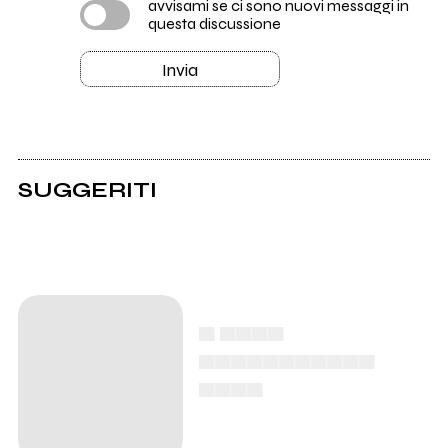
avvisami se ci sono nuovi messaggi in
questa discussione
Invia
SUGGERITI
▄ ▄▄▄▄
▄▄▄▄▄▄▄▄▄▄▄
▄▄▄▄