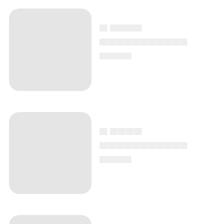
▄ ▄▄▄▄
▄▄▄▄▄▄▄▄▄▄▄
▄▄▄▄
▄ ▄▄▄▄
▄▄▄▄▄▄▄▄▄▄▄
▄▄▄▄