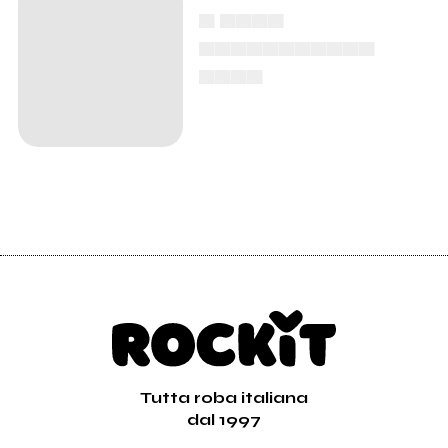
▄ ▄▄▄▄
▄▄▄▄▄▄▄▄▄▄▄
▄▄▄▄
Tutta roba italiana
dal 1997