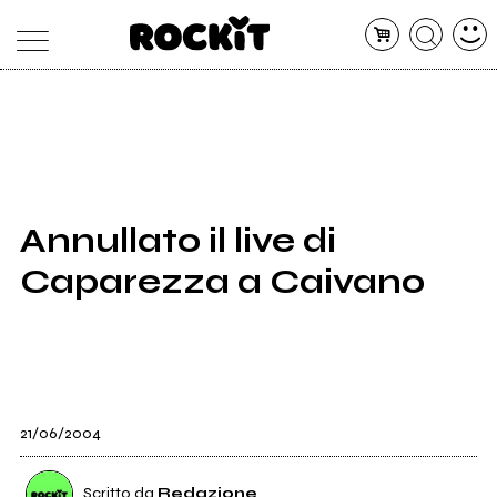
MAGAZINE
DATABASE
ARTICOLI
CONCERTI
ARTISTI
SHOP
Annullato il live di
RADIO
Caparezza a Caivano
21/06/2004
Scritto da
Redazione