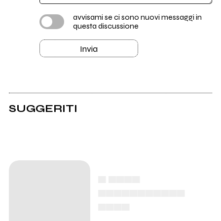
avvisami se ci sono nuovi messaggi in
questa discussione
Invia
SUGGERITI
▄ ▄▄▄▄
▄▄▄▄▄▄▄▄▄▄▄
▄▄▄▄