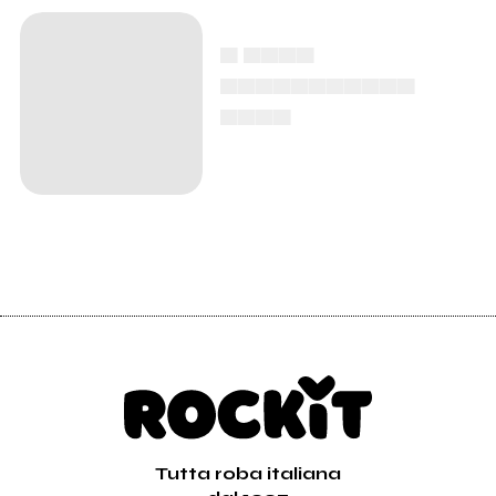
▄ ▄▄▄▄
▄▄▄▄▄▄▄▄▄▄▄
▄▄▄▄
Tutta roba italiana