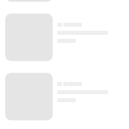
▄ ▄▄▄▄
▄▄▄▄▄▄▄▄▄▄▄
▄▄▄▄
▄ ▄▄▄▄
▄▄▄▄▄▄▄▄▄▄▄
▄▄▄▄