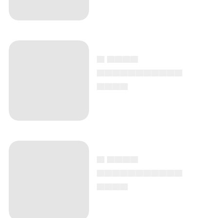
▄ ▄▄▄▄
▄▄▄▄▄▄▄▄▄▄▄
▄▄▄▄
▄ ▄▄▄▄
▄▄▄▄▄▄▄▄▄▄▄
▄▄▄▄