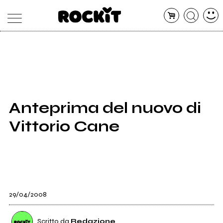
MAGAZINE
DATABASE
ARTICOLI
CONCERTI
ARTISTI
SHOP
Anteprima del nuovo di
RADIO
Vittorio Cane
29/04/2008
Scritto da
Redazione