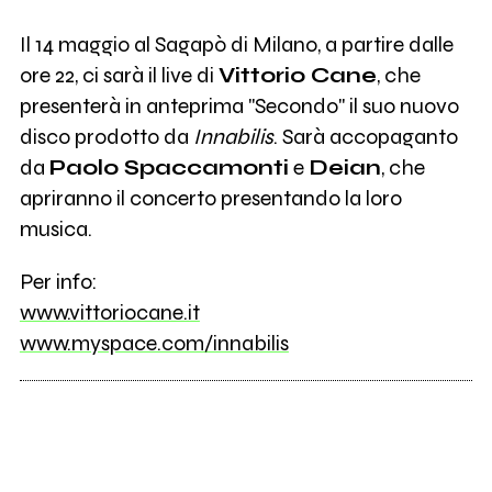
Il 14 maggio al Sagapò di Milano, a partire dalle
ore 22, ci sarà il live di
Vittorio Cane
, che
presenterà in anteprima "Secondo" il suo nuovo
disco prodotto da
Innabilis
. Sarà accopaganto
da
Paolo Spaccamonti
e
Deian
, che
apriranno il concerto presentando la loro
musica.
Per info:
www.vittoriocane.it
www.myspace.com/innabilis