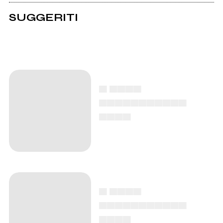
SUGGERITI
▄ ▄▄▄▄
▄▄▄▄▄▄▄▄▄▄▄
▄▄▄▄
▄ ▄▄▄▄
▄▄▄▄▄▄▄▄▄▄▄
▄▄▄▄