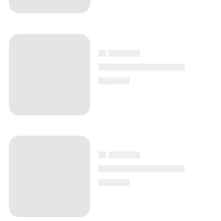
▄ ▄▄▄▄
▄▄▄▄▄▄▄▄▄▄▄
▄▄▄▄
▄ ▄▄▄▄
▄▄▄▄▄▄▄▄▄▄▄
▄▄▄▄