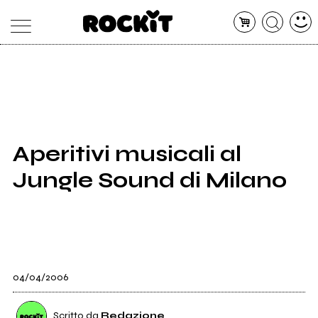
MAGAZINE
DATABASE
ARTICOLI
CONCERTI
ARTISTI
SHOP
Aperitivi musicali al
RADIO
Jungle Sound di Milano
04/04/2006
Scritto da
Redazione