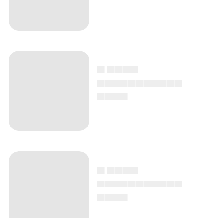
▄ ▄▄▄▄
▄▄▄▄▄▄▄▄▄▄▄
▄▄▄▄
▄ ▄▄▄▄
▄▄▄▄▄▄▄▄▄▄▄
▄▄▄▄