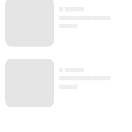
▄ ▄▄▄▄
▄▄▄▄▄▄▄▄▄▄▄
▄▄▄▄
▄ ▄▄▄▄
▄▄▄▄▄▄▄▄▄▄▄
▄▄▄▄