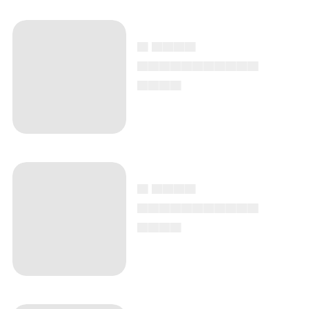
▄ ▄▄▄▄
▄▄▄▄▄▄▄▄▄▄▄
▄▄▄▄
▄ ▄▄▄▄
▄▄▄▄▄▄▄▄▄▄▄
▄▄▄▄