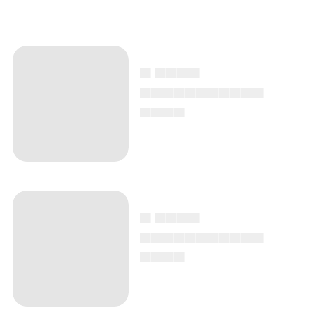
▄ ▄▄▄▄
▄▄▄▄▄▄▄▄▄▄▄
▄▄▄▄
▄ ▄▄▄▄
▄▄▄▄▄▄▄▄▄▄▄
▄▄▄▄