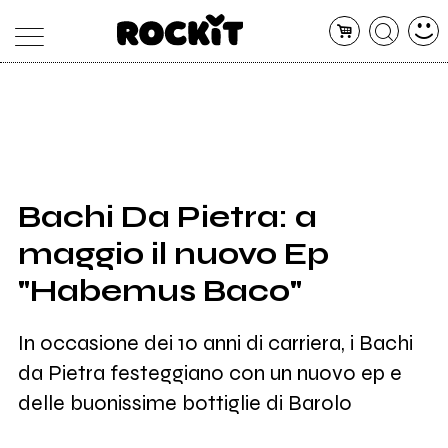
MAGAZINE
DATABASE
ARTICOLI
CONCERTI
ARTISTI
SHOP
Bachi Da Pietra: a
RADIO
maggio il nuovo Ep
"Habemus Baco"
In occasione dei 10 anni di carriera, i Bachi
da Pietra festeggiano con un nuovo ep e
delle buonissime bottiglie di Barolo