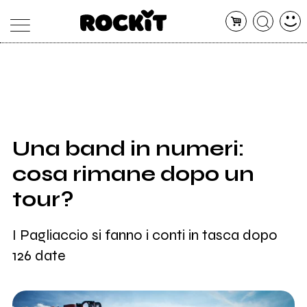
MAGAZINE
DATABASE
ARTICOLI
CONCERTI
ARTISTI
SHOP
Una band in numeri:
RADIO
cosa rimane dopo un
tour?
I Pagliaccio si fanno i conti in tasca dopo
126 date