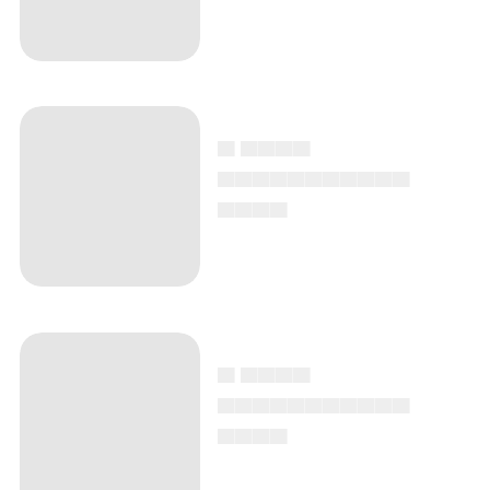
▄ ▄▄▄▄
▄▄▄▄▄▄▄▄▄▄▄
▄▄▄▄
▄ ▄▄▄▄
▄▄▄▄▄▄▄▄▄▄▄
▄▄▄▄