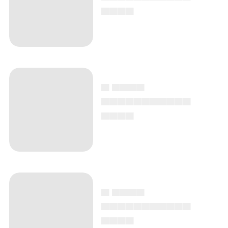
▄▄▄▄
▄ ▄▄▄▄
▄▄▄▄▄▄▄▄▄▄▄
▄▄▄▄
▄ ▄▄▄▄
▄▄▄▄▄▄▄▄▄▄▄
▄▄▄▄