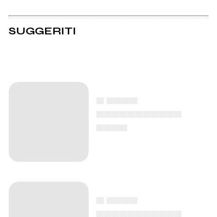
SUGGERITI
▄ ▄▄▄▄
▄▄▄▄▄▄▄▄▄▄▄
▄▄▄▄
▄ ▄▄▄▄
▄▄▄▄▄▄▄▄▄▄▄