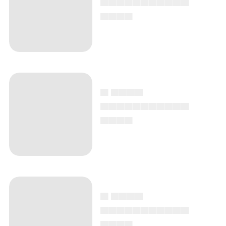
▄▄▄▄
▄ ▄▄▄▄
▄▄▄▄▄▄▄▄▄▄▄
▄▄▄▄
▄ ▄▄▄▄
▄▄▄▄▄▄▄▄▄▄▄
▄▄▄▄