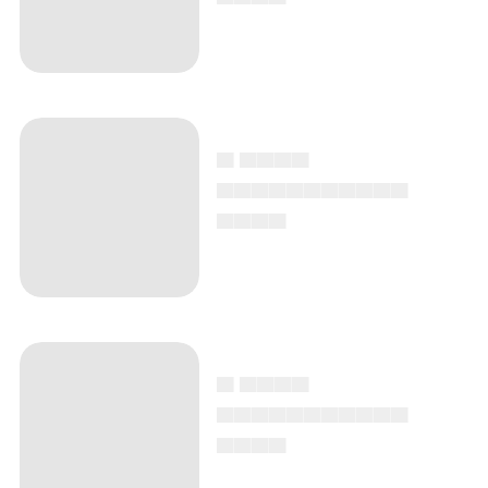
▄ ▄▄▄▄
▄▄▄▄▄▄▄▄▄▄▄
▄▄▄▄
▄ ▄▄▄▄
▄▄▄▄▄▄▄▄▄▄▄
▄▄▄▄