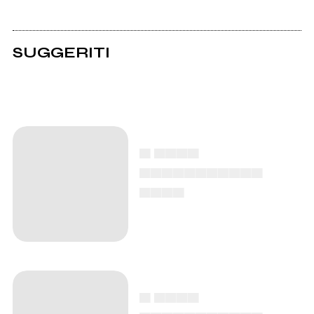
SUGGERITI
▄ ▄▄▄▄
▄▄▄▄▄▄▄▄▄▄▄
▄▄▄▄
▄ ▄▄▄▄
▄▄▄▄▄▄▄▄▄▄▄