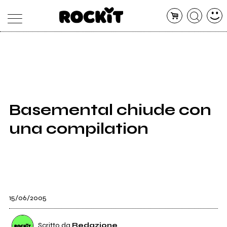
MAGAZINE
DATABASE
ARTICOLI
CONCERTI
ARTISTI
SHOP
Basemental chiude con
RADIO
una compilation
15/06/2005
Scritto da
Redazione