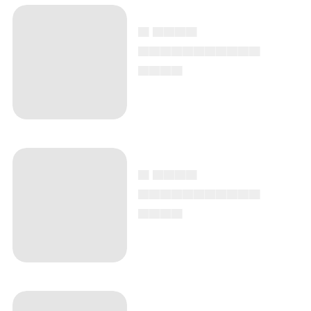
▄ ▄▄▄▄
▄▄▄▄▄▄▄▄▄▄▄
▄▄▄▄
▄ ▄▄▄▄
▄▄▄▄▄▄▄▄▄▄▄
▄▄▄▄