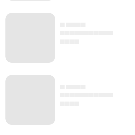
▄ ▄▄▄▄
▄▄▄▄▄▄▄▄▄▄▄
▄▄▄▄
▄ ▄▄▄▄
▄▄▄▄▄▄▄▄▄▄▄
▄▄▄▄