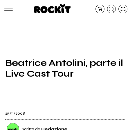
MAGAZINE
DATABASE
ARTICOLI
CONCERTI
ARTISTI
SHOP
Beatrice Antolini, parte il
RADIO
Live Cast Tour
25/11/2008
Scritto da
Redazione