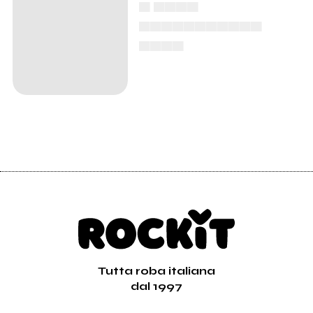
▄ ▄▄▄▄
▄▄▄▄▄▄▄▄▄▄▄
▄▄▄▄
Tutta roba italiana
dal 1997