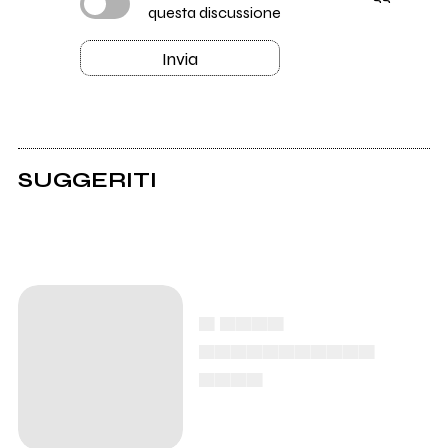
questa discussione
Invia
SUGGERITI
▄ ▄▄▄▄
▄▄▄▄▄▄▄▄▄▄▄
▄▄▄▄