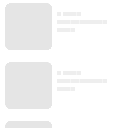
▄ ▄▄▄▄
▄▄▄▄▄▄▄▄▄▄▄
▄▄▄▄
▄ ▄▄▄▄
▄▄▄▄▄▄▄▄▄▄▄
▄▄▄▄