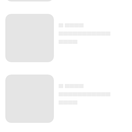
▄ ▄▄▄▄
▄▄▄▄▄▄▄▄▄▄▄
▄▄▄▄
▄ ▄▄▄▄
▄▄▄▄▄▄▄▄▄▄▄
▄▄▄▄