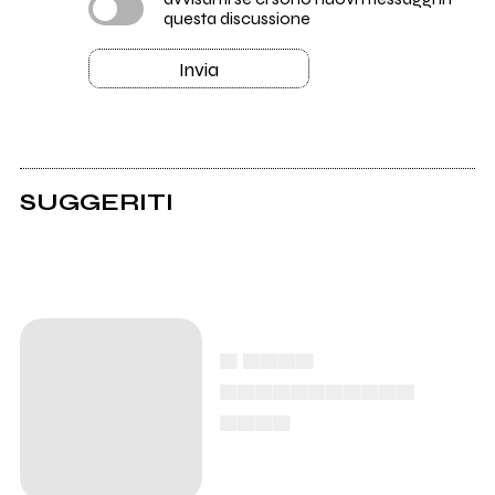
questa discussione
Invia
SUGGERITI
▄ ▄▄▄▄
▄▄▄▄▄▄▄▄▄▄▄
▄▄▄▄