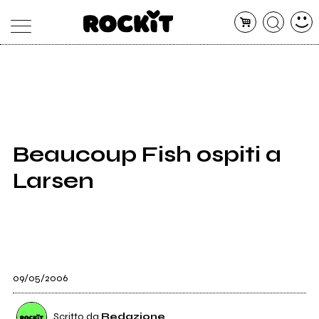
MAGAZINE
DATABASE
ARTICOLI
CONCERTI
ARTISTI
SHOP
Beaucoup Fish ospiti a
RADIO
Larsen
09/05/2006
Scritto da
Redazione