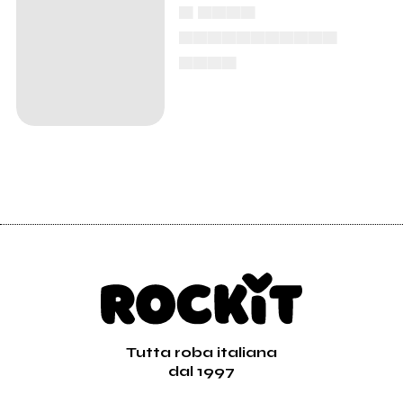
▄ ▄▄▄▄
▄▄▄▄▄▄▄▄▄▄▄
▄▄▄▄
Tutta roba italiana
dal 1997