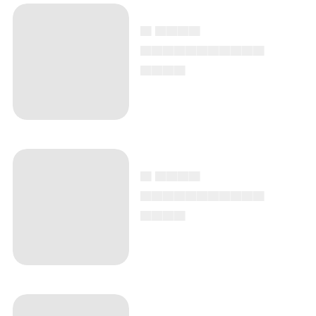
▄ ▄▄▄▄
▄▄▄▄▄▄▄▄▄▄▄
▄▄▄▄
▄ ▄▄▄▄
▄▄▄▄▄▄▄▄▄▄▄
▄▄▄▄