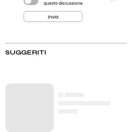
questa discussione
Invia
SUGGERITI
▄ ▄▄▄▄
▄▄▄▄▄▄▄▄▄▄▄
▄▄▄▄