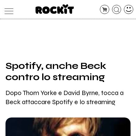
MAGAZINE
DATABASE
ARTICOLI
CONCERTI
ARTISTI
SHOP
Spotify, anche Beck
RADIO
contro lo streaming
Dopo Thom Yorke e David Byrne, tocca a
Beck attaccare Spotify e lo streaming