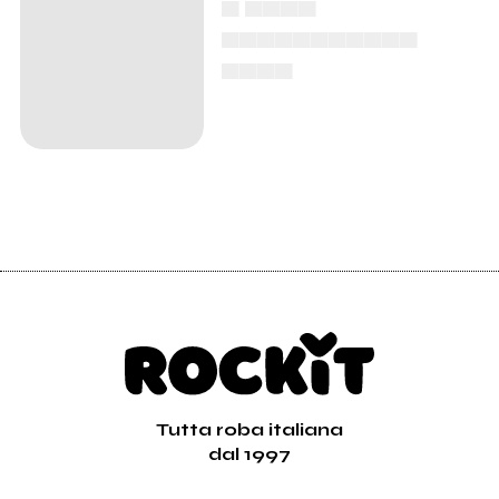
▄ ▄▄▄▄
▄▄▄▄▄▄▄▄▄▄▄
▄▄▄▄
Tutta roba italiana
dal 1997