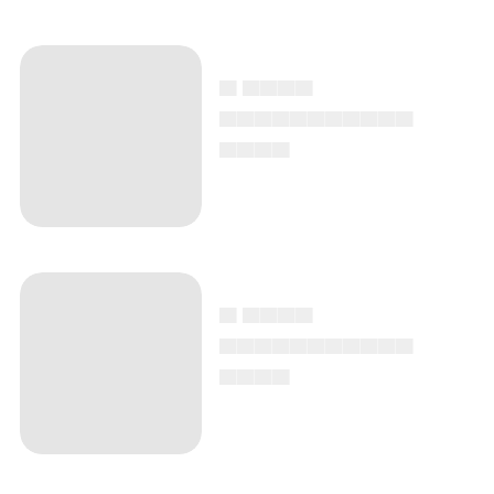
▄ ▄▄▄▄
▄▄▄▄▄▄▄▄▄▄▄
▄▄▄▄
▄ ▄▄▄▄
▄▄▄▄▄▄▄▄▄▄▄
▄▄▄▄