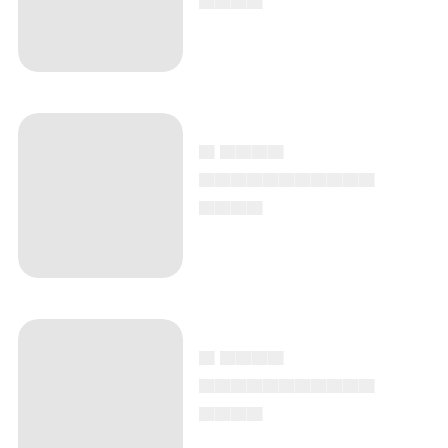
▄ ▄▄▄▄
▄▄▄▄▄▄▄▄▄▄▄
▄▄▄▄
▄ ▄▄▄▄
▄▄▄▄▄▄▄▄▄▄▄
▄▄▄▄