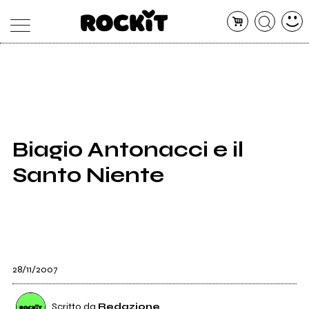
MAGAZINE
DATABASE
ARTICOLI
CONCERTI
ARTISTI
SHOP
Biagio Antonacci e il
RADIO
Santo Niente
28/11/2007
Scritto da
Redazione