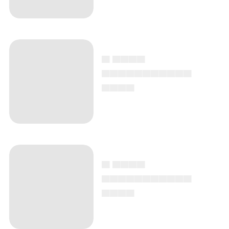
▄ ▄▄▄▄
▄▄▄▄▄▄▄▄▄▄▄
▄▄▄▄
▄ ▄▄▄▄
▄▄▄▄▄▄▄▄▄▄▄
▄▄▄▄