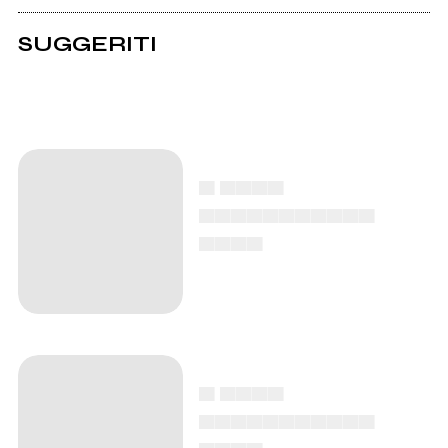
SUGGERITI
▄ ▄▄▄▄
▄▄▄▄▄▄▄▄▄▄▄
▄▄▄▄
▄ ▄▄▄▄
▄▄▄▄▄▄▄▄▄▄▄
▄▄▄▄