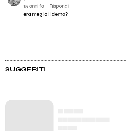
15 anni fa
Rispondi
era meglio il demo?
SUGGERITI
▄ ▄▄▄▄
▄▄▄▄▄▄▄▄▄▄▄
▄▄▄▄