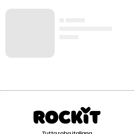
▄ ▄▄▄▄
▄▄▄▄▄▄▄▄▄▄▄
▄▄▄▄
Tutta roba italiana