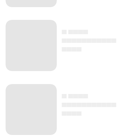
▄ ▄▄▄▄
▄▄▄▄▄▄▄▄▄▄▄
▄▄▄▄
▄ ▄▄▄▄
▄▄▄▄▄▄▄▄▄▄▄
▄▄▄▄