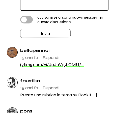
avvisami se ci sono nuovi messaggi in
questa discussione
Invia
bellapennoi
15 anni fa
Rispondi
i.ytimg.com/vi/JpJ0V15hOMU/…
faustiko
15 anni fa
Rispondi
Presto una rubrica in tema su Rockit... :]
pons