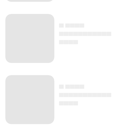
▄ ▄▄▄▄
▄▄▄▄▄▄▄▄▄▄▄
▄▄▄▄
▄ ▄▄▄▄
▄▄▄▄▄▄▄▄▄▄▄
▄▄▄▄