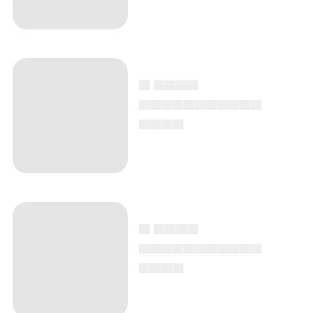
▄ ▄▄▄▄
▄▄▄▄▄▄▄▄▄▄▄
▄▄▄▄
▄ ▄▄▄▄
▄▄▄▄▄▄▄▄▄▄▄
▄▄▄▄