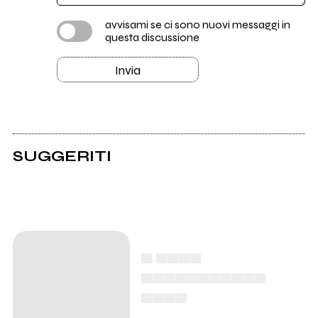
avvisami se ci sono nuovi messaggi in
questa discussione
Invia
SUGGERITI
▄ ▄▄▄▄
▄▄▄▄▄▄▄▄▄▄▄
▄▄▄▄