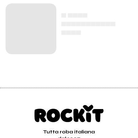
▄ ▄▄▄▄
▄▄▄▄▄▄▄▄▄▄▄
▄▄▄▄
Tutta roba italiana