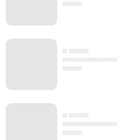
▄▄▄▄
▄ ▄▄▄▄
▄▄▄▄▄▄▄▄▄▄▄
▄▄▄▄
▄ ▄▄▄▄
▄▄▄▄▄▄▄▄▄▄▄
▄▄▄▄