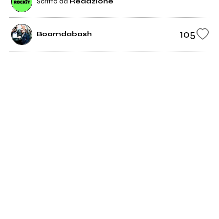
Scritto da
Redazione
105
Boomdabash