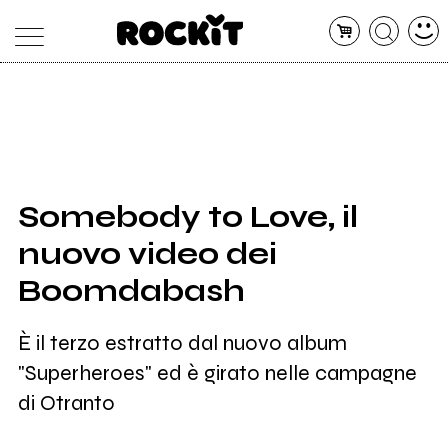
MAGAZINE
DATABASE
ARTICOLI
CONCERTI
ARTISTI
SHOP
Somebody to Love, il
RADIO
nuovo video dei
Boomdabash
È il terzo estratto dal nuovo album
"Superheroes" ed è girato nelle campagne
di Otranto