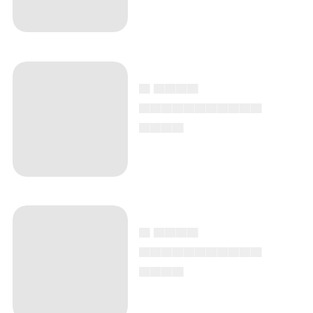
▄ ▄▄▄▄
▄▄▄▄▄▄▄▄▄▄▄
▄▄▄▄
▄ ▄▄▄▄
▄▄▄▄▄▄▄▄▄▄▄
▄▄▄▄