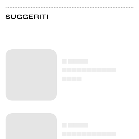
SUGGERITI
▄ ▄▄▄▄
▄▄▄▄▄▄▄▄▄▄▄
▄▄▄▄
▄ ▄▄▄▄
▄▄▄▄▄▄▄▄▄▄▄