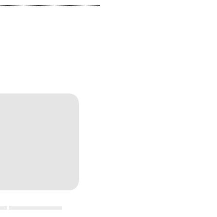
▄▄ ▄▄▄▄▄▄▄▄▄▄▄