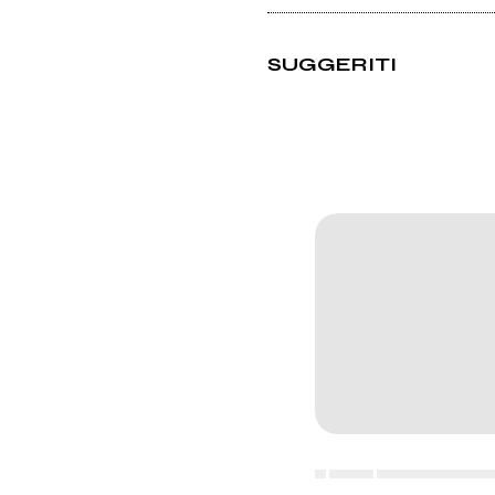
SUGGERITI
▄ ▄▄▄▄ ▄▄▄▄▄▄▄▄▄▄