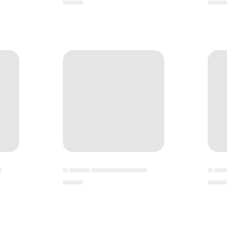
▄▄▄▄
▄▄▄
▄
▄ ▄▄▄▄ ▄▄▄▄▄▄▄▄▄▄▄
▄ ▄▄
▄▄▄▄
▄▄▄