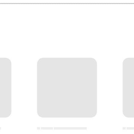
▄
▄ ▄▄▄▄ ▄▄▄▄▄▄▄▄▄▄▄
▄ ▄▄