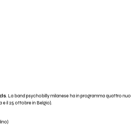
ids
. La band psychobilly milanese ha in programma quattro nuovi
a e il 25 ottobre in Belgio).
ino)