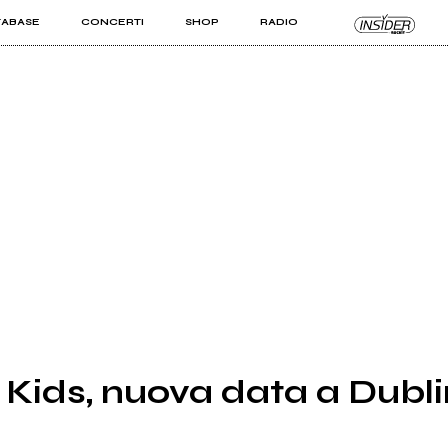
TABASE
CONCERTI
SHOP
RADIO
KIT PRO
ISTI
VIZI
 Kids, nuova data a Dubl