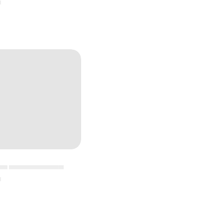
▄
▄▄ ▄▄▄▄▄▄▄▄▄▄▄
▄