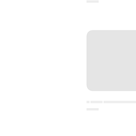
▄▄▄▄
▄ ▄▄▄▄ ▄▄▄▄▄▄▄▄▄▄
▄▄▄▄