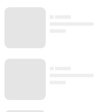
▄ ▄▄▄▄
▄▄▄▄▄▄▄▄▄▄▄
▄▄▄▄
▄ ▄▄▄▄
▄▄▄▄▄▄▄▄▄▄▄
▄▄▄▄