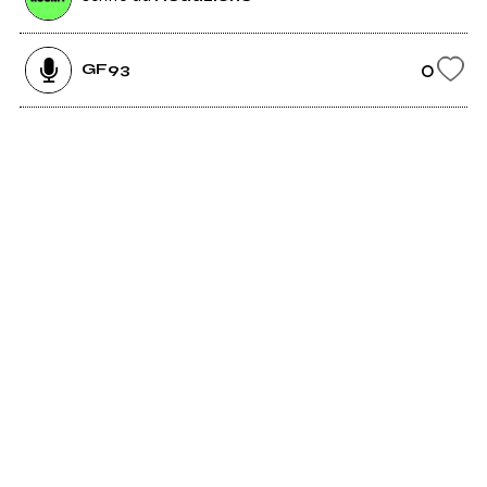
0
GF93