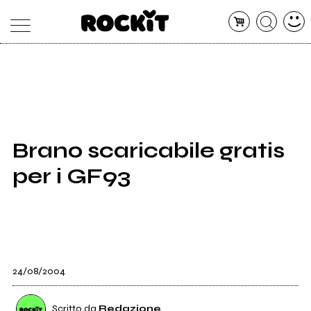
MAGAZINE
DATABASE
ARTICOLI
CONCERTI
ARTISTI
SHOP
Brano scaricabile gratis
RADIO
per i GF93
24/08/2004
Scritto da
Redazione