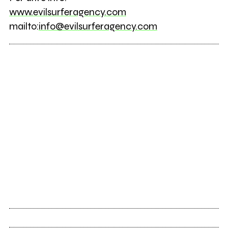
www.evilsurferagency.com
mailto:
info@evilsurferagency.com