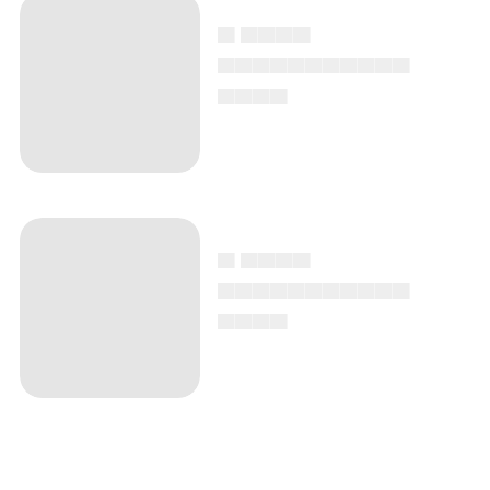
▄ ▄▄▄▄
▄▄▄▄▄▄▄▄▄▄▄
▄▄▄▄
▄ ▄▄▄▄
▄▄▄▄▄▄▄▄▄▄▄
▄▄▄▄