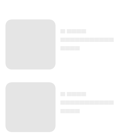
▄ ▄▄▄▄
▄▄▄▄▄▄▄▄▄▄▄
▄▄▄▄
▄ ▄▄▄▄
▄▄▄▄▄▄▄▄▄▄▄
▄▄▄▄