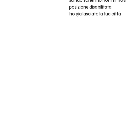
sul tuo schermo non mi trovi
posizione disabilitata
ho già lasciato la tua città