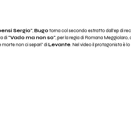
ensi Sergio"
,
Bugo
torna col secondo estratto dall'ep di r
ta di
"Vado ma non so"
, per la regia di Romana Meggiolaro,
hè morte non ci separi" di
Levante
. Nel video il protagonista è 