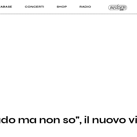
TABASE
CONCERTI
SHOP
RADIO
KIT PRO
ISTI
VIZI
o ma non so", il nuovo v