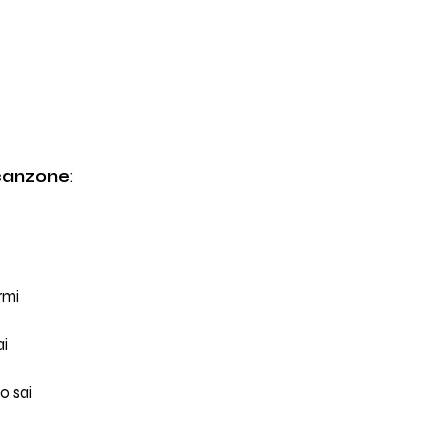
 canzone
:
rmi
ai
o sai