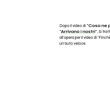
Dopo il video di
"Cosa ne p
"
Arrivano i nostri
".
Si trat
all'opera per il video di "Finc
un'auto veloce.