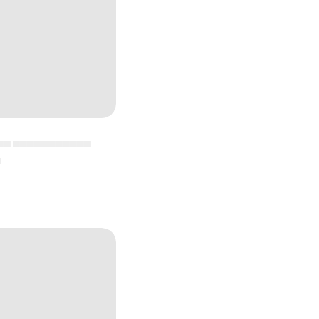
▄▄ ▄▄▄▄▄▄▄▄▄▄▄
▄