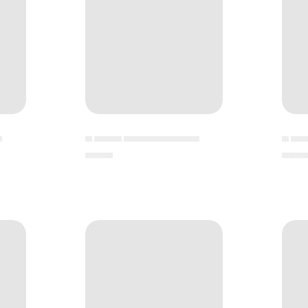
▄
▄ ▄▄▄▄ ▄▄▄▄▄▄▄▄▄▄▄
▄ ▄▄
▄▄▄▄
▄▄▄