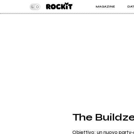
MAGAZINE
DA
INSIDER
ROC
ARTICOLI
ART
RECENSIONI
SER
VIDEO
The Buildze
Obiettivo: un nuovo part