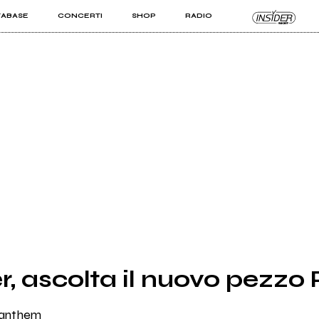
TABASE
CONCERTI
SHOP
RADIO
KIT PRO
ISTI
VIZI
r, ascolta il nuovo pezzo
y-anthem