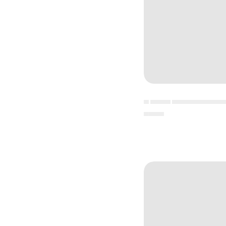
▄ ▄▄▄▄ ▄▄▄▄▄▄▄▄▄▄
▄▄▄▄