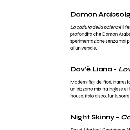
Damon Arabsolg
La caduta della balena
è il 
profondità che Damon Arabsol
sperimentazione senza mai pe
all'universale.
Dov'è Liana -
Lo
Moderni figli dei fiori, inarres
un bizzarro mix tra inglese e
house, italo disco, funk, sorr
Night Skinny -
Co
Pezzi
,
Mattoni
,
C
ontainers
: 