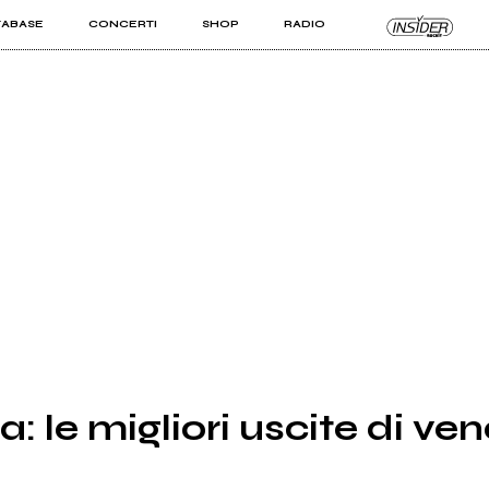
TABASE
CONCERTI
SHOP
RADIO
KIT PRO
ISTI
VIZI
le migliori uscite di vene