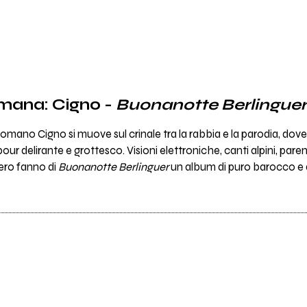
imana: Cigno -
Buonanotte Berlinguer
 romano Cigno si muove sul crinale tra la rabbia e la parodia, d
r delirante e grottesco. Visioni elettroniche, canti alpini, paren
ero fanno di
Buonanotte Berlinguer
un album di puro barocco e 