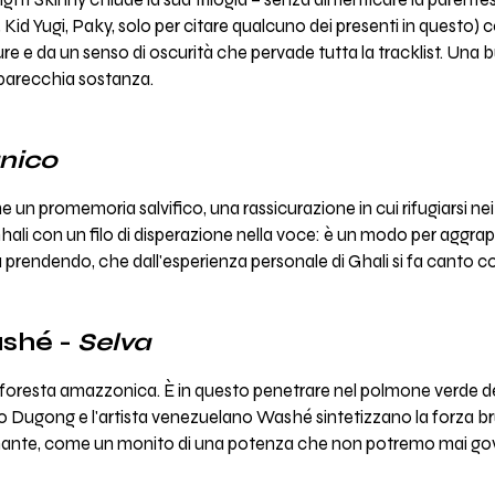
è, Kid Yugi, Paky, solo per citare qualcuno dei presenti in questo)
re e da un senso di oscurità che pervade tutta la tracklist. Una 
e parecchia sostanza.
nico
 promemoria salvifico, una rassicurazione in cui rifugiarsi nei
hali con un filo di disperazione nella voce: è un modo per aggrap
 prendendo, che dall'esperienza personale di Ghali si fa canto col
shé -
Selva
la foresta amazzonica. È in questo penetrare nel polmone verde 
Dugong e l'artista venezuelano Washé sintetizzano la forza brut
onante, come un monito di una potenza che non potremo mai go