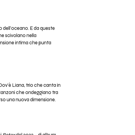
 dell'oceano. E da queste
he scivolano nella
ensione intima che punta
i Dov'è Liana, trio che canta in
e. Canzoni che ondeggiano tra
 verso una nuova dimensione.
si
Botox
del 2022 – di album