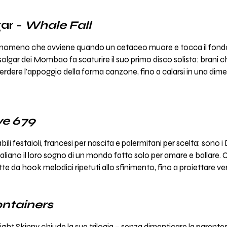
ar -
Whale Fall
fenomeno che avviene quando un cetaceo muore e tocca il fondo
gar dei Mombao fa scaturire il suo primo disco solista: brani c
rdere l'appoggio della forma canzone, fino a calarsi in una dim
ve 679
tabili festaioli, francesi per nascita e palermitani per scelta: sono 
 italiano il loro sogno di un mondo fatto solo per amare e ballar
ette da hook melodici ripetuti allo sfinimento, fino a proiettare
ntainers
Night Skinny chiude la sua trilogia – senza dimenticare la parente