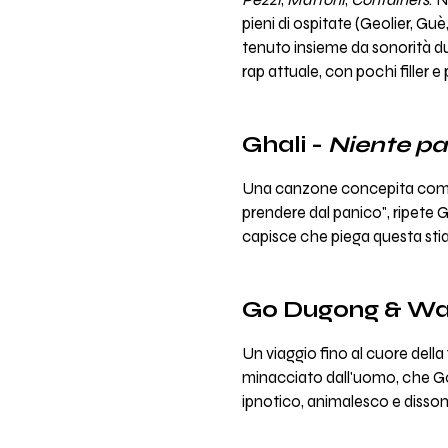
pieni di ospitate (Geolier, Gu
tenuto insieme da sonorità du
rap attuale, con pochi filler 
Ghali -
Niente pa
Una canzone concepita come un
prendere dal panico", ripete G
capisce che piega questa stia
Go Dugong & Wa
Un viaggio fino al cuore del
minacciato dall'uomo, che Go 
ipnotico, animalesco e diss