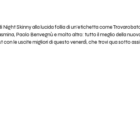
 Night Skinny alla lucida follia di un'etichetta come Trovarobat
smina, Paolo Benvegnù e molto altro: tutto il meglio della nuova
t con le uscite migliori di questo venerdì, che trovi qua sotto ass