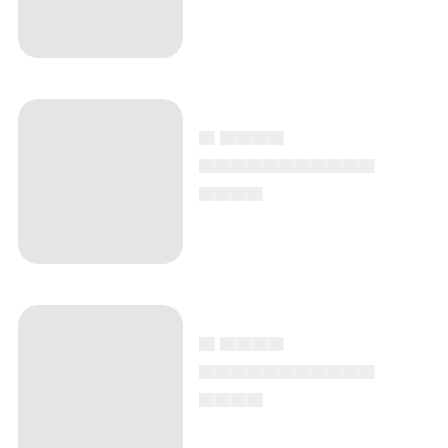
▄ ▄▄▄▄
▄▄▄▄▄▄▄▄▄▄▄
▄▄▄▄
▄ ▄▄▄▄
▄▄▄▄▄▄▄▄▄▄▄
▄▄▄▄