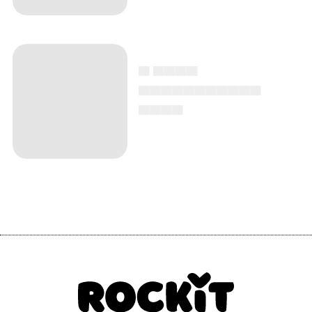
▄ ▄▄▄▄
▄▄▄▄▄▄▄▄▄▄▄
▄▄▄▄