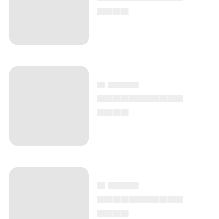
▄▄▄▄
▄ ▄▄▄▄
▄▄▄▄▄▄▄▄▄▄▄
▄▄▄▄
▄ ▄▄▄▄
▄▄▄▄▄▄▄▄▄▄▄
▄▄▄▄