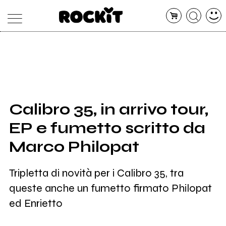
MAGAZINE
DATABASE
ARTICOLI
CONCERTI
ARTISTI
SHOP
Calibro 35, in arrivo tour,
RADIO
EP e fumetto scritto da
Marco Philopat
Tripletta di novità per i Calibro 35, tra
queste anche un fumetto firmato Philopat
ed Enrietto