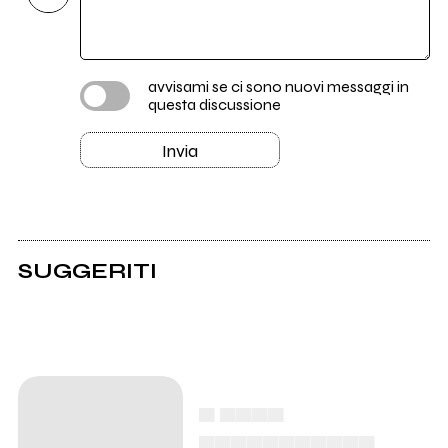
avvisami se ci sono nuovi messaggi in
questa discussione
Invia
SUGGERITI
▄ ▄▄▄▄
▄▄▄▄▄▄▄▄▄▄▄