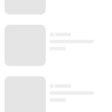
▄ ▄▄▄▄
▄▄▄▄▄▄▄▄▄▄▄
▄▄▄▄
▄ ▄▄▄▄
▄▄▄▄▄▄▄▄▄▄▄
▄▄▄▄