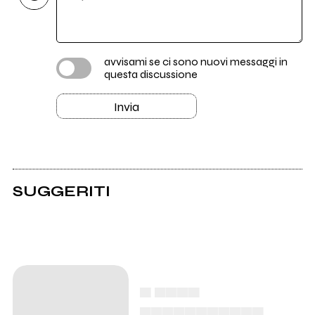
avvisami se ci sono nuovi messaggi in
questa discussione
Invia
SUGGERITI
▄ ▄▄▄▄
▄▄▄▄▄▄▄▄▄▄▄