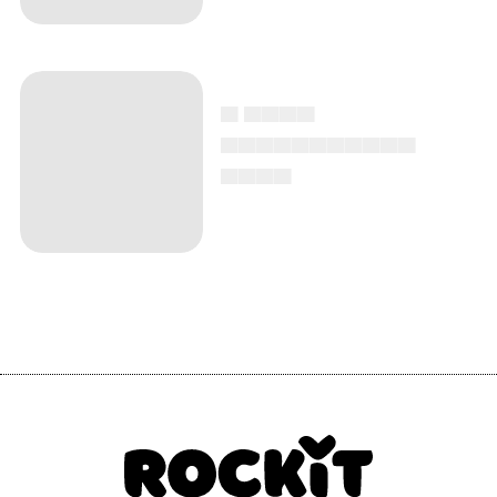
▄ ▄▄▄▄
▄▄▄▄▄▄▄▄▄▄▄
▄▄▄▄