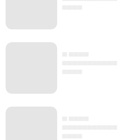
▄▄▄▄
▄ ▄▄▄▄
▄▄▄▄▄▄▄▄▄▄▄
▄▄▄▄
▄ ▄▄▄▄
▄▄▄▄▄▄▄▄▄▄▄
▄▄▄▄