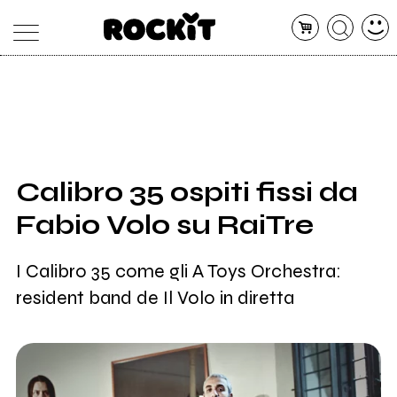
MAGAZINE
DATABASE
ARTICOLI
CONCERTI
ARTISTI
SHOP
Calibro 35 ospiti fissi da
RADIO
Fabio Volo su RaiTre
I Calibro 35 come gli A Toys Orchestra:
resident band de Il Volo in diretta