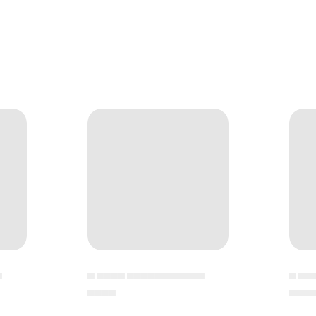
▄
▄ ▄▄▄▄ ▄▄▄▄▄▄▄▄▄▄▄
▄ ▄▄
▄▄▄▄
▄▄▄