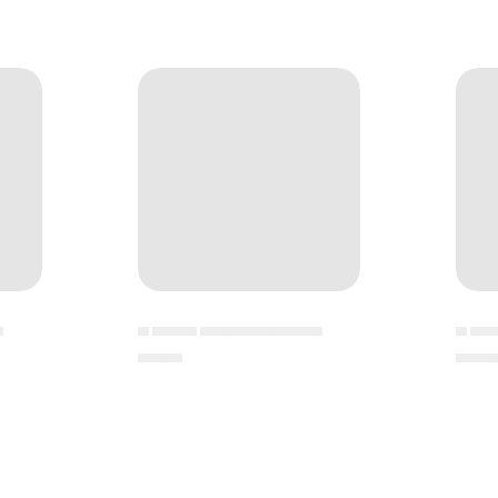
▄
▄ ▄▄▄▄ ▄▄▄▄▄▄▄▄▄▄▄
▄ ▄▄
▄▄▄▄
▄▄▄