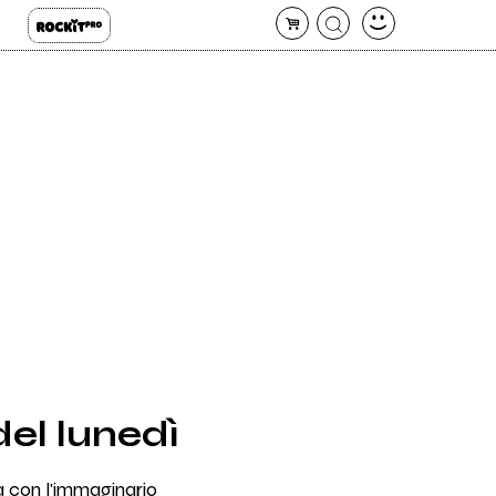
del lunedì
a con l'immaginario