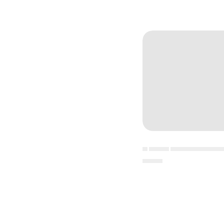
▄ ▄▄▄▄ ▄▄▄▄▄▄▄▄▄▄
▄▄▄▄