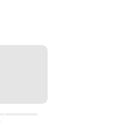
▄▄ ▄▄▄▄▄▄▄▄▄▄▄
▄