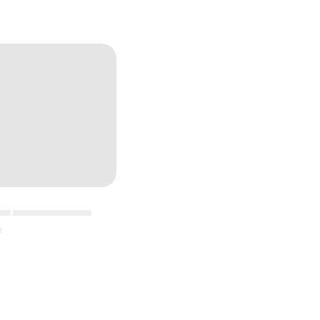
▄▄ ▄▄▄▄▄▄▄▄▄▄▄
▄