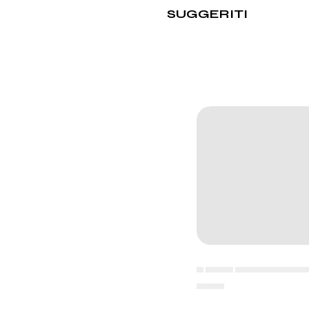
SUGGERITI
▄ ▄▄▄▄ ▄▄▄▄▄▄▄▄▄▄
▄▄▄▄