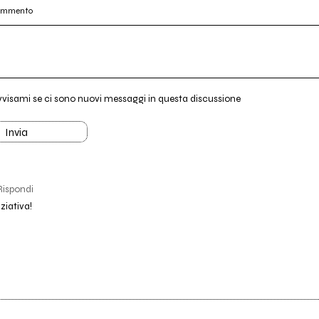
commento
vvisami se ci sono nuovi messaggi in questa discussione
Invia
Rispondi
iziativa!