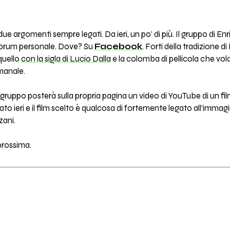
 argomenti sempre legati. Da ieri, un po' di più. Il gruppo di Enric
neforum personale. Dove? Su
Facebook
. Forti della tradizione d
quello
con la sigla di Lucio Dalla
e la colomba di pellicola che vola
manale.
 gruppo posterà sulla propria pagina un video di YouTube di un fi
o ieri e il film scelto è qualcosa di fortemente legato all'immagina
zani.
rossima.