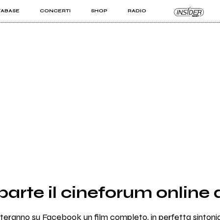
TABASE
CONCERTI
SHOP
RADIO
KIT PRO
ISTI
VIZI
parte il cineforum online 
osteranno su Facebook un film completo, in perfetta sintoni