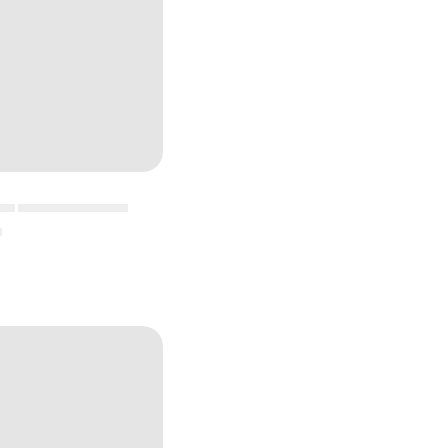
▄▄ ▄▄▄▄▄▄▄▄▄▄▄
▄