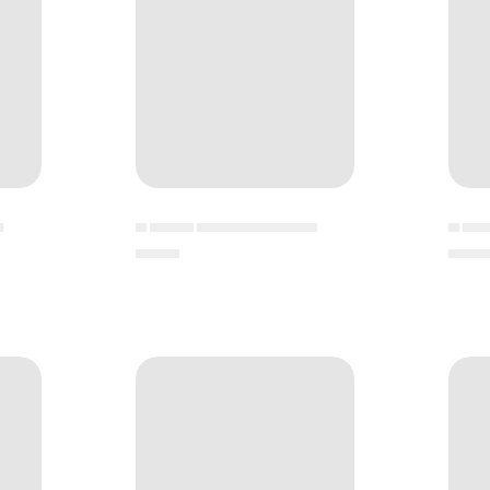
▄
▄ ▄▄▄▄ ▄▄▄▄▄▄▄▄▄▄▄
▄ ▄▄
▄▄▄▄
▄▄▄