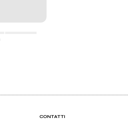
▄▄ ▄▄▄▄▄▄▄▄▄▄▄
▄
CONTATTI