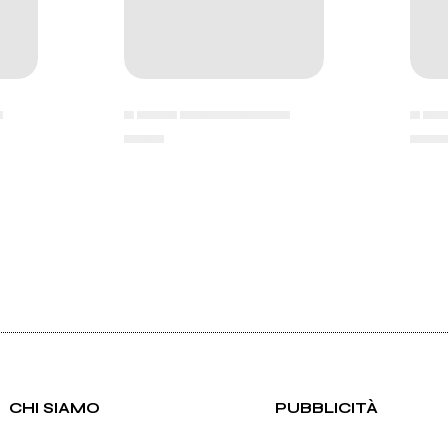
▄
▄ ▄▄▄▄ ▄▄▄▄▄▄▄▄▄▄▄
▄ ▄▄
▄▄▄▄
▄▄▄
CHI SIAMO
PUBBLICITÀ