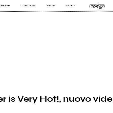
TABASE
CONCERTI
SHOP
RADIO
KIT PRO
ISTI
VIZI
er is Very Hot!, nuovo vid