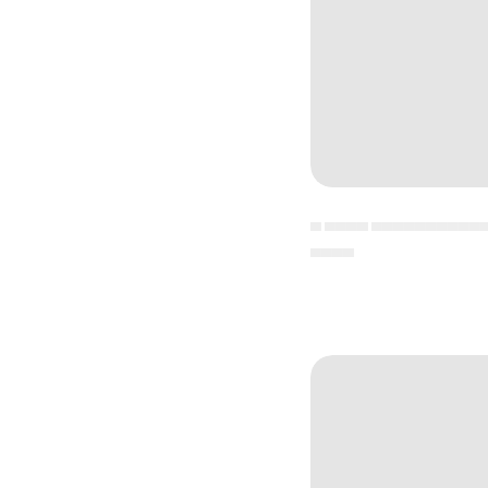
▄ ▄▄▄▄ ▄▄▄▄▄▄▄▄▄▄
▄▄▄▄