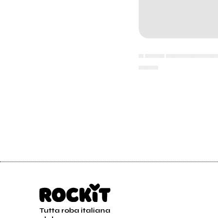
▄ ▄▄▄▄ ▄▄▄▄▄▄▄▄▄▄
▄▄▄▄
Tutta roba italiana