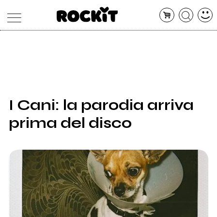
MAGAZINE
DATABASE
ARTICOLI
CONCERTI
ARTISTI
SHOP
I Cani: la parodia arriva
RADIO
prima del disco