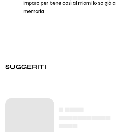
imparo per bene così al miami lo so già a
memoria
SUGGERITI
▄ ▄▄▄▄
▄▄▄▄▄▄▄▄▄▄▄
▄▄▄▄