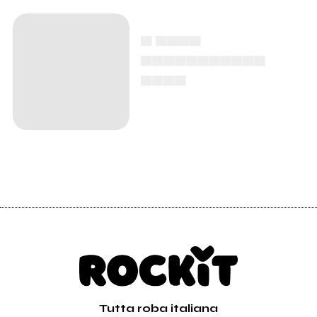
▄ ▄▄▄▄
▄▄▄▄▄▄▄▄▄▄▄
▄▄▄▄
Tutta roba italiana