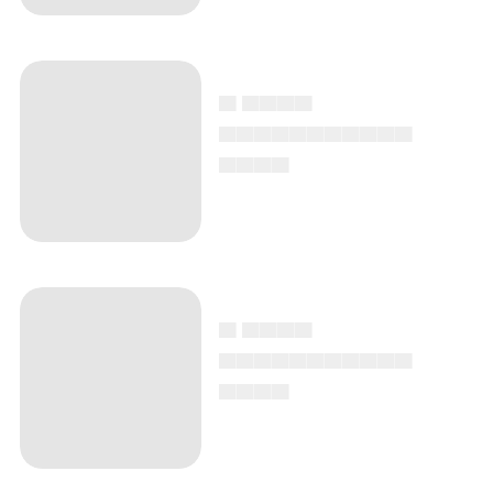
▄ ▄▄▄▄
▄▄▄▄▄▄▄▄▄▄▄
▄▄▄▄
▄ ▄▄▄▄
▄▄▄▄▄▄▄▄▄▄▄
▄▄▄▄