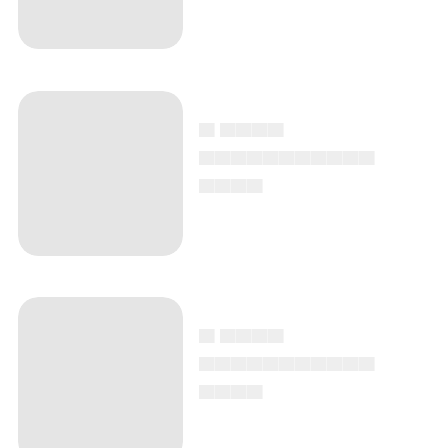
▄ ▄▄▄▄
▄▄▄▄▄▄▄▄▄▄▄
▄▄▄▄
▄ ▄▄▄▄
▄▄▄▄▄▄▄▄▄▄▄
▄▄▄▄